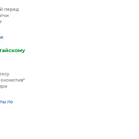
й перед
атчи
т
ия
тайскому
оксу
"Локомотив"
при
пы по