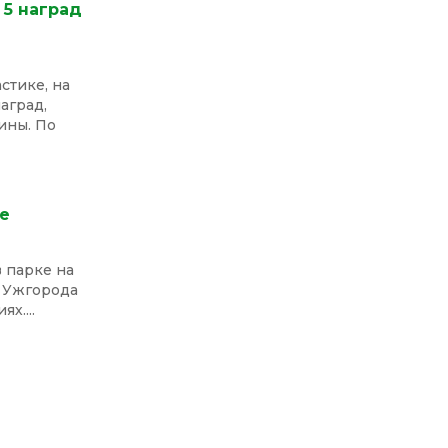
 5 наград
стике, на
аград,
ины. По
е
 парке на
и Ужгорода
х....