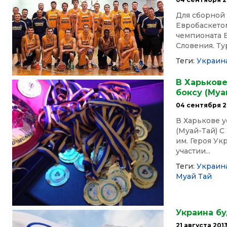
Для сборной
Евробаскетом
чемпионата Е
Словения. Ту
Теги:
Украин
В Харьков
боксу (Муа
04 сентября 2
В Харькове 
(Муай-Тай) С
им. Героя У
участии...
Теги:
Украин
Муай Тай
Украина б
21 августа 201