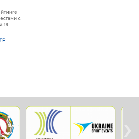
ейтинге
естами с
а 19
ТР
›