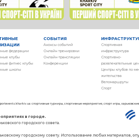
ТИВНЫЕ
СОБЫТИЯ
ИНФРАСТРУКТУ
НИЗАЦИИ
Анонсы событий
Спортивная
вные федерации
Онлайн тренировки
инфраструктура
вные клубы
Онлайн-трансляции
Спортивно-
вные фитнес клубы
Конференции
развлекательные це
вные школы
Центры клубов по ме
жительства
Веломаршруты
Спорт
 sportevents.kharkiv.ua: спортивные турниры, спортивные мероприятия, спорт игры, харьковск
оприятиях в городе.
ьковского городского совета.
ьковскому городскому совету. Использование любых материалов, опу