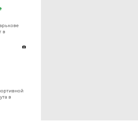
е
Харькове
 в
спортивной
ута в