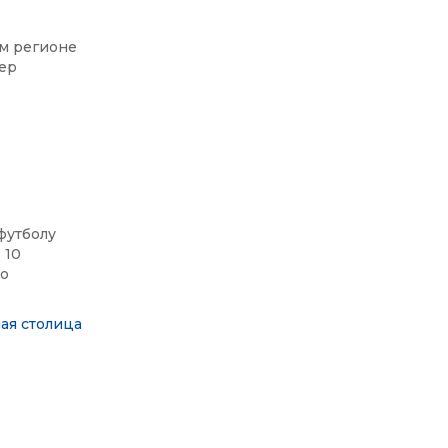
м регионе
ер
футболу
 10
ло
ая столица