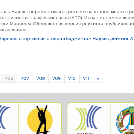
3
эль Надаль переместился с третьего на второе место в р
теннисистов-профессионалов (АТР). Испанец поменялся м
нди Марреем. Обновленная версия рейтинга опубликован
фициальном...
Харьков спортивная столица
бадминтон
Надаль
рейтинг
А
706
707
708
709
710
711
»