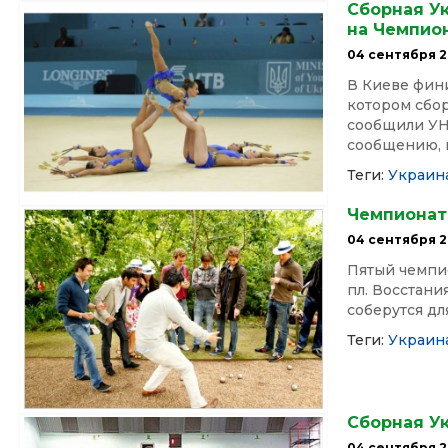
Сборная У
на Чемпион
04 сентября 2
В Киеве фин
котором сбор
сообщили УН
сообщению, в
Теги:
Украин
Чемпионат
04 сентября 2
Пятый чемпио
пл. Восстани
соберутся дл
Теги:
Украин
Сборная Ук
04 сентября 2