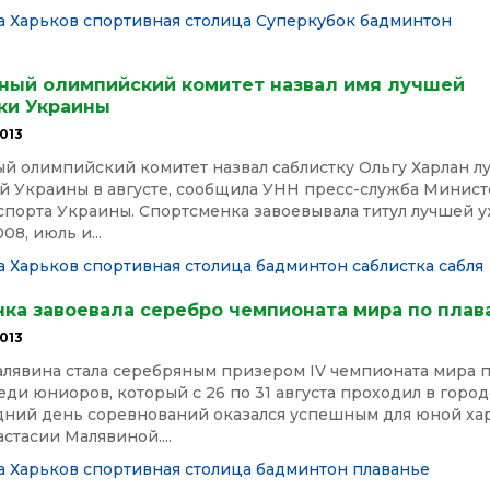
а
Харьков спортивная столица
Суперкубок
бадминтон
ный олимпийский комитет назвал имя лучшей
ки Украины
013
й олимпийский комитет назвал саблистку Ольгу Харлан л
й Украины в августе, сообщила УНН пресс-служба Минист
спорта Украины. Спортсменка завоевывала титул лучшей у
08, июль и...
а
Харьков спортивная столица
бадминтон
саблистка
сабля
нка завоевала серебро чемпионата мира по пла
013
алявина стала серебряным призером IV чемпионата мира 
ди юниоров, который с 26 по 31 августа проходил в горо
едний день соревнований оказался успешным для юной ха
стасии Малявиной....
а
Харьков спортивная столица
бадминтон
плаванье