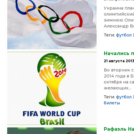
Украина пла
олимпийский
зимнюю Олим
Александр Ви
Теги:
футбол
Начались 
21 августа 201
Во вторник с
2014 года в 
октября на 
желающих...
Теги:
футбол
билеты
Рафаэль На