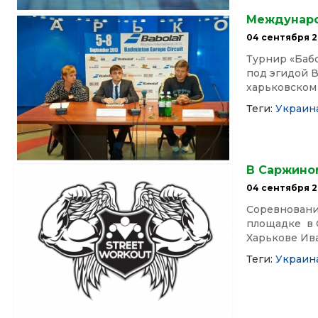
Междунаро
04 сентября 2
Турнир «Бабо
под эгидой 
харьковском 
Теги:
Украин
В Саржино
04 сентября 2
Соревнования
площадке в 
Харькове Ива
Теги:
Украин