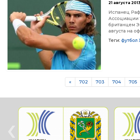
21 августа 201
Испанец Рафа
Ассоциации 
британцем Э
августа на о
Теги:
футбол
«
702
703
704
705
‹