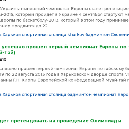
 Украины нынешний чемпионат Европы станет репетицие
-2015, который пройдет в Украине 4 сентября стартуют м
вропы по баскетболу-2013, который в этом году принимае
рнир продлится до 22...
а
Харьков спортивная столица
kharkov
бадминтон
Словен
е успешно прошел первый чемпионат Европы по 
й-Тай)
013
успешно прошел первый чемпионат Европы по тайскому б
 19 по 22 августа 2013 года в Харьковском дворце спорта 
краины Г.Н. Кирпы Европейской конфедерацией Муай-тай 
а
Харьков спортивная столица
бадминтон
чемпионат Евро
удет претендовать на проведение Олимпиады
3