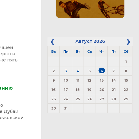
Август
2026
учшей
Вс
Пн
Вт
Ср
Чт
Пт
Сб
ерства
же пять
1
2
3
4
5
6
7
8
9
10
11
12
13
14
15
ванию
16
17
18
19
20
21
22
23
24
25
26
27
28
29
по
30
31
де Дубаи
рьковской