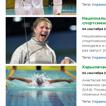
Теги:
Украин
Националь
спортсмен
04 сентября 2
Национальны
спортсменко
молодежи и 
раз (август 20
Теги:
Украин
Харьковча
04 сентября 2
Анастасия М
плаванию сре
(ОАЭ). Посл
пловчихи Ана
Теги:
Украин