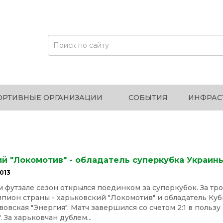
ОРТИВНЫЕ ОРГАНИЗАЦИИ
СОБЫТИЯ
ИНФРАС
й "Локомотив" - обладатель суперкубка Украин
013
 футзале сезон открылся поединком за суперкубок. За тр
пион страны - харьковский "Локомотив" и обладатель Куб
вовская "Энергия". Матч завершился со счетом 2:1 в пользу
 За харьковчан дублем...