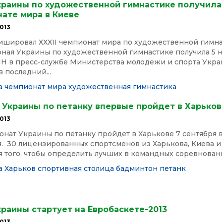
краины по художественной гимнастике получила
ате мира в Киеве
013
ишировал ХХХІІ чемпионат мира по художественной гимна
ная Украины по художественной гимнастике получила 5 н
Н в пресс-службе Министерства молодежи и спорта Укра
 последний...
а
чемпионат мира
художественная гимнастика
 Украины по петанку впервые пройдет в Харьков
013
нат Украины по петанку пройдет в Харькове 7 сентября в
я. 30 лицензированных спортсменов из Харькова, Киева 
я того, чтобы определить лучших в командных соревнования
а
Харьков спортивная столица
бадминтон
петанк
раины стартует на Евробаскете-2013
013