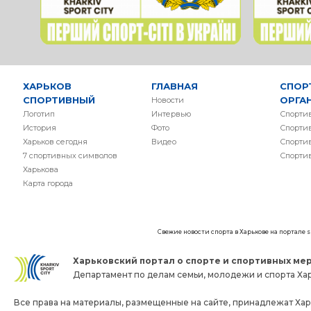
ХАРЬКОВ
ГЛАВНАЯ
СПОР
СПОРТИВНЫЙ
ОРГА
Новости
Логотип
Интервью
Спорти
История
Фото
Спорти
Харьков сегодня
Видео
Спорти
7 спортивных символов
Спорти
Харькова
Карта города
Свежие новости спорта в Харькове на портале
Харьковский портал о спорте и спортивных мер
Департамент по делам семьи, молодежи и спорта Хар
Все права на материалы, размещенные на сайте, принадлежат Хар