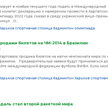
нирует в ноябре текущего года подать в Международный
 комитет декларацию о намерении провести в Карпатско
пиаду 2022 года, сказал в среду украинский вице-премь
лкул. О...
Харьков спортивная столица
бадминтон
олимпиада
продажи билетов на ЧМ-2014 в Бразилии
3
тартовала продажа билетов на матчи чемпионата мира по 
Бразилии. Предварительные заявки будут приниматься до
сайте международной федерации футбола ФИФА. Если чис
Харьков спортивная столица
бадминтон
Харьков спортивн
даль стал второй ракеткой мира