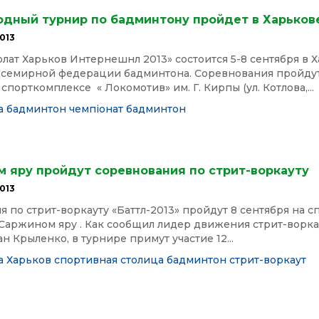
дный турнир по бадминтону пройдет в Харьков
013
лат Харьков Интернешнл 2013» состоится 5-8 сентября в 
Всемирной федерации бадминтона. Соревнования пройдут
спорткомплексе « Локомотив» им. Г. Кирпы (ул. Котлова,...
а
бадминтон
чемпіонат
бадминтон
м яру пройдут соревнования по стрит-воркауту
013
 по стрит-воркауту «Баттл-2013» пройдут 8 сентября на 
Саржином яру . Как сообщил лидер движения стрит-ворка
н Крыленко, в турнире примут участие 12...
а
Харьков спортивная столица
бадминтон
стрит-воркаут