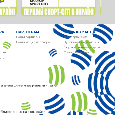
РА
ПАРТНЕРАМ
НАША КОМАНДА
Наши партнеры
О Департаменте
Наши медиа-партнеры
Публичная информация
Государственные закупки
нтры
Социальные сети
сту
ие спортсмены, спортивные фестивали и ивенты
бликованных на этом сайте,