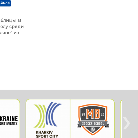
ейбол
аблицы. В
болу среди
ляне" из
›