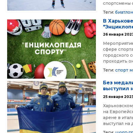
спортсмены с
Теги:
биатло
В Харьков
"Энциклоп
26 января 202
Мероприятие
сфере спорта
городского с
проходить он
Теги:
спорт
м
Без медал
выступил 
25 января 202
Харьковскому
на Европейс
арене в ита
выступал на 
Теги:
шорт-т