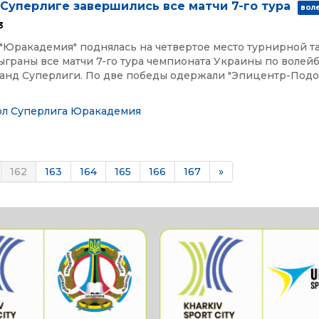
Суперлиге завершились все матчи 7-го тура
вол
3
"Юракадемия" поднялась на четвертое место турнирной т
граны все матчи 7-го тура чемпионата Украины по волей
анд Суперлиги. По две победы одержали "Эпицентр-Подо
ол
Суперлига
Юракадемия
162
163
164
165
166
167
»