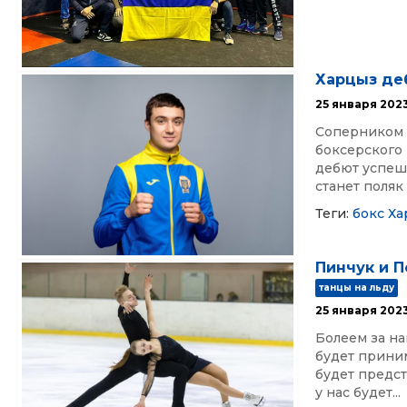
Харцыз де
25 января 202
Соперником х
боксерского
дебют успеш
станет поляк 
Теги:
бокс
Ха
Пинчук и П
танцы на льду
25 января 202
Болеем за на
будет прини
будет предст
у нас будет...