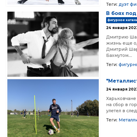
Теги:
дуэт
фи
В боях под
фигурное катан
24 января 202
Дмитрию Шар
жизнь еще од
Дмитрий Шар
Бахмутом....
Теги:
фигурн
"Металлист
24 января 202
Харьковчане 
на сбор в го
улетел в сле
Теги:
Металл