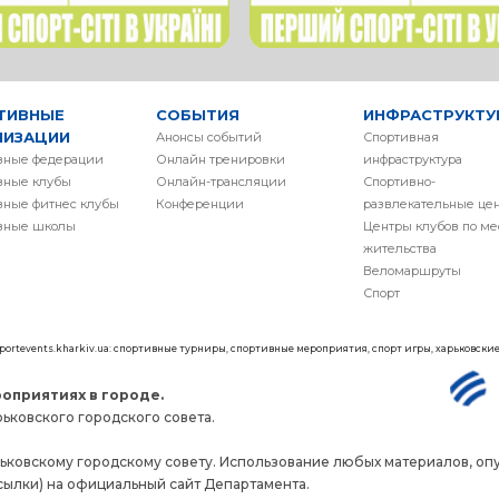
ТИВНЫЕ
СОБЫТИЯ
ИНФРАСТРУКТУ
НИЗАЦИИ
Анонсы событий
Спортивная
вные федерации
Онлайн тренировки
инфраструктура
вные клубы
Онлайн-трансляции
Спортивно-
вные фитнес клубы
Конференции
развлекательные це
вные школы
Центры клубов по ме
жительства
Веломаршруты
Спорт
 sportevents.kharkiv.ua: спортивные турниры, спортивные мероприятия, спорт игры, харьковск
оприятиях в городе.
ьковского городского совета.
ьковскому городскому совету. Использование любых материалов, опу
сылки) на официальный сайт Департамента.