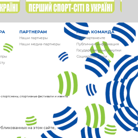
РА
ПАРТНЕРАМ
НАША КОМАНДА
Наши партнеры
О Департаменте
Наши медиа-партнеры
Публичная информация
Государственные закупки
нтры
Социальные сети
сту
ие спортсмены, спортивные фестивали и ивенты
бликованных на этом сайте,