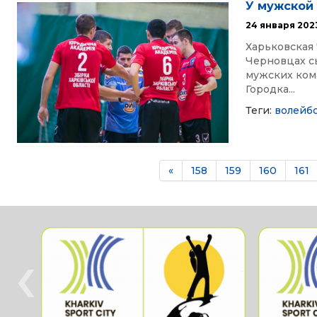
У мужской 
24 января 202
Харьковская 
Черновцах сы
мужских ком
Городка...
Теги:
волейб
«
158
159
160
161
‹