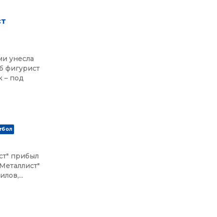
ст
ми унесла
б фигурист
 – под
тбол
ст" прибыл
"Металлист"
ов,...