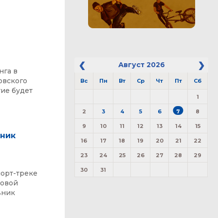
Август
2026
нга в
овского
Вс
Пн
Вт
Ср
Чт
Пт
Сб
тие будет
1
2
3
4
5
6
7
8
9
10
11
12
13
14
15
ьник
16
17
18
19
20
21
22
23
24
25
26
27
28
29
30
31
шорт-треке
довой
ьник