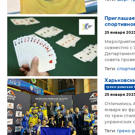
Приглашае
спортивно
25 января 202
Мероприятие 
совместно с
Департамент
совета прове
Теги:
спорти
Харьковск
греко-римская
25 января 202
Отличились 
января во ф
по трем стил
украинских с
Теги:
греко-