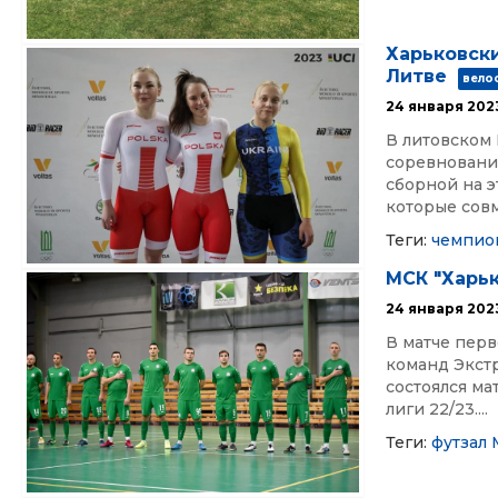
Харьковски
Литве
вело
24 января 202
В литовском
соревнования
сборной на э
которые совм
Теги:
чемпио
МСК "Харьк
24 января 202
В матче перв
команд Экстр
состоялся ма
лиги 22/23....
Теги:
футзал