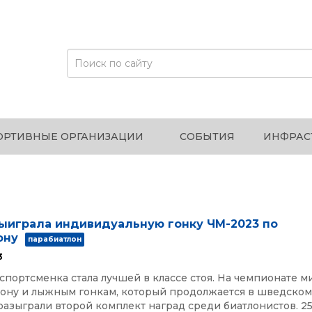
ОРТИВНЫЕ ОРГАНИЗАЦИИ
СОБЫТИЯ
ИНФРАС
ыиграла индивидуальную гонку ЧМ-2023 по
ону
парабиатлон
3
спортсменка стала лучшей в классе стоя. На чемпионате м
лону и лыжным гонкам, который продолжается в шведско
разыграли второй комплект наград среди биатлонистов. 2