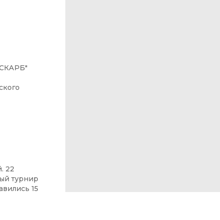
"СКАРБ"
ского
. 22
ый турнир
авились 15