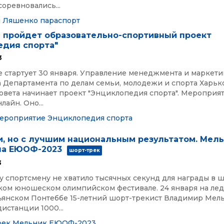
оревновались...
н
Ляшенко
параспорт
е пройдет образовательно-спортивный проект
едия спорта"
3
 стартует 30 января. Управление менеджмента и маркети
 Департамента по делам семьи, молодежи и спорта Харьк
овета начинает проект "Энциклопедия спорта". Мероприя
лайн. Оно...
ероприятие
Энциклопедия спорта
и, но с лучшим национальным результатом. Мел
на ЕЮОФ-2023
шорт-трек
3
 спортсмену не хватило тысячных секунд для награды в 
ком юношеском олимпийском фестивале. 24 января на ле
льянском Понтеббе 15-летний шорт-трекист Владимир Мел
дистанции 1000...
рек
Мельник
ЕЮОФ-2023