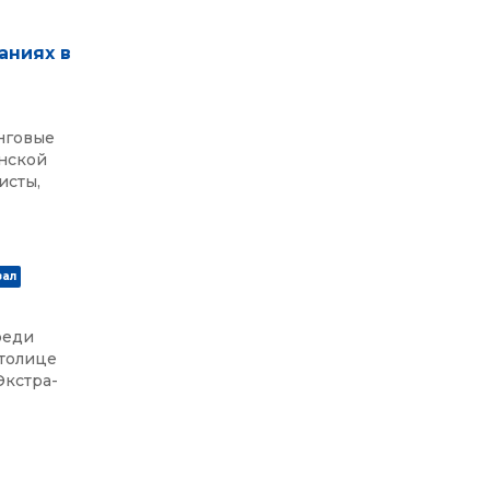
аниях в
нговые
инской
исты,
зал
реди
столице
Экстра-