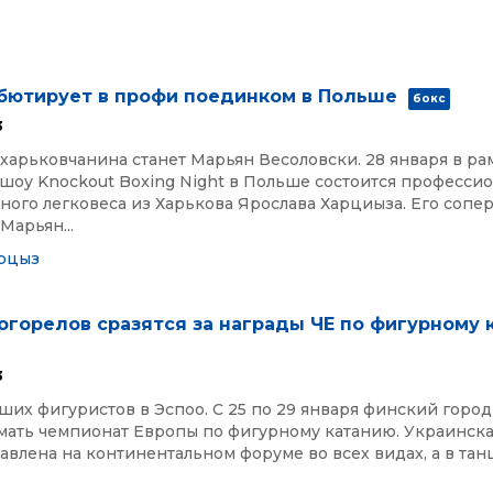
бютирует в профи поединком в Польше
бокс
3
арьковчанина станет Марьян Весоловски. 28 января в ра
 шоу Knockout Boxing Night в Польше состоится професси
ного легковеса из Харькова Ярослава Харциыза. Его сопе
Марьян...
рцыз
огорелов сразятся за награды ЧЕ по фигурному 
3
ших фигуристов в Эспоо. С 25 по 29 января финский город
мать чемпионат Европы по фигурному катанию. Украинска
авлена на континентальном форуме во всех видах, а в тан