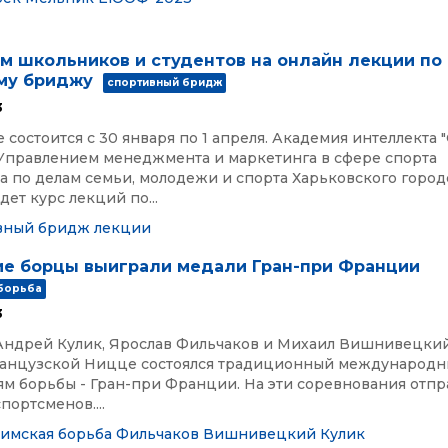
м школьников и студентов на онлайн лекции по
му бриджу
спортивный бридж
3
состоится с 30 января по 1 апреля. Академия интеллекта 
 Управлением менеджмента и маркетинга в сфере спорта
а по делам семьи, молодежи и спорта Харьковского город
дет курс лекций по...
вный бридж
лекции
ие борцы выиграли медали Гран-при Франции
 борьба
3
Андрей Кулик, Ярослав Фильчаков и Михаил Вишнивецкий
ранцузской Ницце состоялся традиционный международн
ям борьбы - Гран-при Франции. На эти соревнования отпр
портсменов....
римская борьба
Фильчаков
Вишнивецкий
Кулик