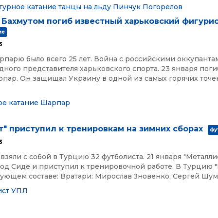
гурное катание
танцы на льду
Пинчук
Погорелов
 Бахмутом погиб известный харьковский фигури
ие
3
парю было всего 25 лет. Война с российскими оккупанта
ного представителя харьковского спорта. 23 января поги
пар. Он защищал Украину в одной из самых горячих точек
ое катание
Шарпар
" приступил к тренировкам на зимних сборах
фу
3
взяли с собой в Турцию 32 футболиста. 21 января "Металли
род Сиде и приступил к тренировочной работе. В Турцию 
дующем составе: Вратари: Мирослав Зновенко, Сергей Шумил
ист
УПЛ