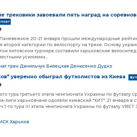
е трековики завоевали пять наград на соревнов
спорт
3
 Паневежисе 20-21 января прошли международные рейти
 второй категории по велоспорту на треке. Основу укра
том литовском турнире составили харьковские велосипед
естными усилиями...
нат
трек
Данильчук
Билецкая
Денисенко
Дудко
ов" уверенно обыграл футзолистов из Киева
фут
3
ого тура третьего этапа чемпионата Украины по футзалу с
а-лиги харьковчане одолели киевский "ХИТ". 21 января в 
тч 1-го тура ІІІ этапа чемпионата Украины по футзалу VBET 
МСК Харьков