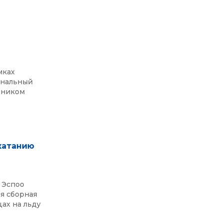
мках
ональный
рником
катанию
 Эспоо
я сборная
цах на льду