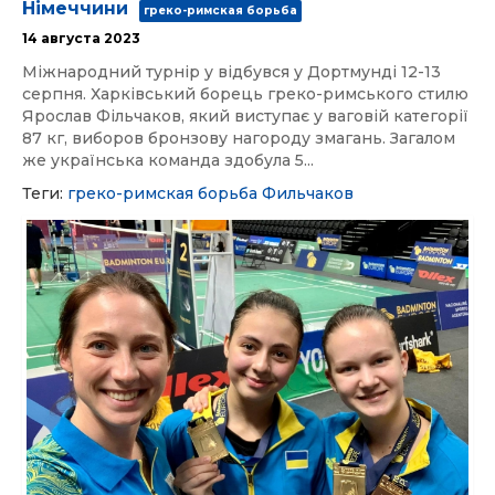
Німеччини
греко-римская борьба
14 августа 2023
Міжнародний турнір у відбувся у Дортмунді 12-13
серпня. Харківський борець греко-римського стилю
Ярослав Фільчаков, який виступає у ваговій категорії
87 кг, виборов бронзову нагороду змагань. Загалом
же українська команда здобула 5...
Теги:
греко-римская борьба
Фильчаков