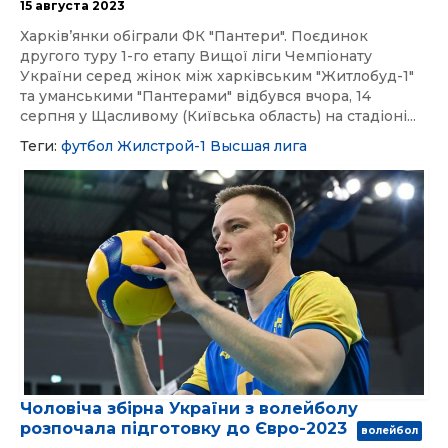
15 августа 2023
Харківʼянки обіграли ФК "Пантери". Поєдинок
другого туру 1-го етапу Вищої ліги Чемпіонату
України серед жінок між харківським "Житлобуд-1"
та уманськими "Пантерами" відбувся вчора, 14
серпня у Щасливому (Київська область) на стадіоні...
Теги:
футбол
Жилстрой-1
Высшая лига
Чоловіча збірна України з волейболу
розпочала підготовку до Євро-2023
волейбол