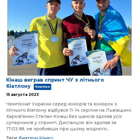
Кінаш виграв спринт ЧУ з літнього
біатлону
биатлон
15 августа 2023
Чемпіонат України серед юніорів та юніорок з
літнього біатлону відбувся 11-14 серпня на Львівщині.
Харківʼянин Степан Кінаш без шансів здолав усіх
суперників у спринті. Дистанцію він здолав за
17:03.98, не зробивши при цьому жодного...
Теги:
биатлон
Кінаш