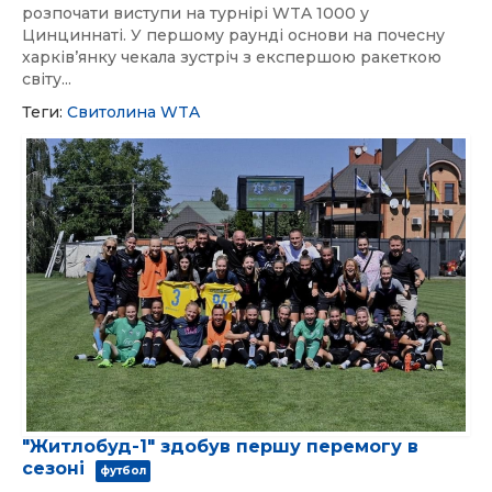
розпочати виступи на турнірі WTA 1000 у
Цинциннаті. У першому раунді основи на почесну
харківʼянку чекала зустріч з експершою ракеткою
світу...
Теги:
Свитолина
WTA
"Житлобуд-1" здобув першу перемогу в
сезоні
футбол