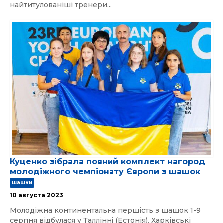
найтитулованіші тренери...
Куценко зібрала повний комплект нагород
молодіжного чемпіонату Європи з шашок
шашки
10 августа 2023
Молодіжна континентальна першість з шашок 1-9
серпня відбулася у Таллінні (Естонія). Харківські