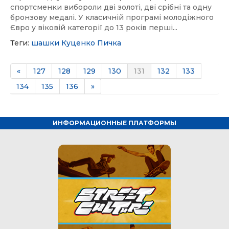
спортсменки вибороли дві золоті, дві срібні та одну
бронзову медалі. У класичній програмі молодіжного
Євро у віковій категорії до 13 років перші...
Теги:
шашки
Куценко
Пичка
«
127
128
129
130
131
132
133
134
135
136
»
ИНФОРМАЦИОННЫЕ ПЛАТФОРМЫ