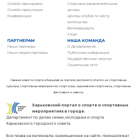
Онлайн тренировки
Спортивно-развлекательные
Онлайн-трансляции
центры
Конференции
Центры клубов по месту
жительства
Веломаршруты
Спорт
ПАРТНЕРАМ
НАША КОМАНДА
Наши партнеры
О Департаменте
Наши медиа-партнеры
Публичная информация
Государственные закупки
Социальные сети
Свежие новости спорта в Харькове на портале sportevents.kharkiv.ua: спортивные
турниры, спортивные мероприятия, спорт игры, харьковские спортсмены, спортивные
фестивали и ивенты
Харьковский портал о спорте и спортивных
мероприятиях в городе.
Департамент по делам семьи, молодежи и спорта
Харьковского городского совета.
Все права на материалы, размещенные на сайте, принадлежат