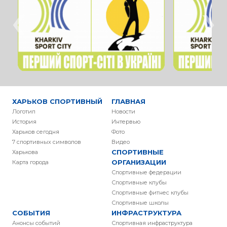
‹
›
ХАРЬКОВ СПОРТИВНЫЙ
ГЛАВНАЯ
Логотип
Новости
История
Интервью
Харьков сегодня
Фото
7 спортивных символов
Видео
СПОРТИВНЫЕ
Харькова
ОРГАНИЗАЦИИ
Карта города
Спортивные федерации
Спортивные клубы
Спортивные фитнес клубы
Спортивные школы
СОБЫТИЯ
ИНФРАСТРУКТУРА
Анонсы событий
Спортивная инфраструктура