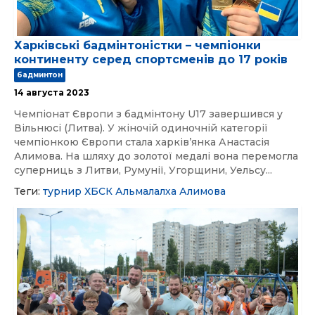
Харківські бадмінтоністки – чемпіонки
континенту серед спортсменів до 17 років
бадминтон
14 августа 2023
Чемпіонат Європи з бадмінтону U17 завершився у
Вільнюсі (Литва). У жіночій одиночній категорії
чемпіонкою Європи стала харків’янка Анастасія
Алимова. На шляху до золотої медалі вона перемогла
суперниць з Литви, Румунії, Угорщини, Уельсу...
Теги:
турнир
ХБСК
Альмалалха
Алимова