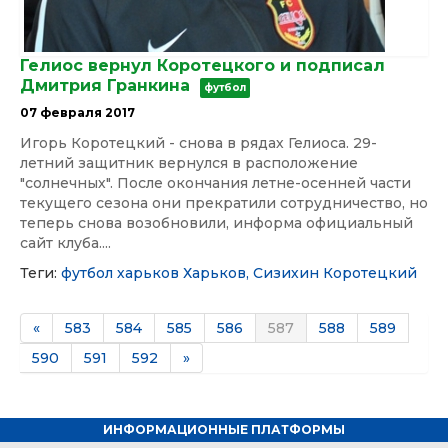
Гелиос вернул Коротецкого и подписал
Дмитрия Гранкина
футбол
07 февраля 2017
Игорь Коротецкий - снова в рядах Гелиоса. 29-
летний защитник вернулся в расположение
"солнечных". После окончания летне-осенней части
текущего сезона они прекратили сотрудничество, но
теперь снова возобновили, информа официальный
сайт клуба....
Теги:
футбол
харьков
Харьков,
Сизихин
Коротецкий
«
583
584
585
586
587
588
589
590
591
592
»
ИНФОРМАЦИОННЫЕ ПЛАТФОРМЫ