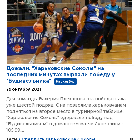
Дожали. "Харьковские Соколы" на
последних минутах вырвали победу у
"Будивельника"
баскетбол
29 октября 2021
Для команды Валерия Плеханова эта победа стала
уже шестой подряд. Она позволила харьковчанам
подняться на второе место в турнирной таблице.
"Харьковские Соколы" одержали победу над
"Будивельником" в домашнем матче Суперлиги -
105:99....
Теги:
Суперлига
Харьковские Соколы