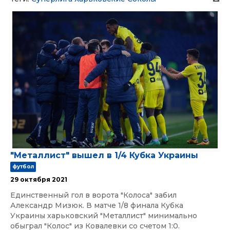
"Металлист" вышел в 1/4 Кубка Украины
футбол
29 октября 2021
Единственный гол в ворота "Колоса" забил
Александр Мизюк. В матче 1/8 финала Кубка
Украины харьковский "Металлист" минимально
обыграл "Колос" из Ковалевки со счетом 1:0.