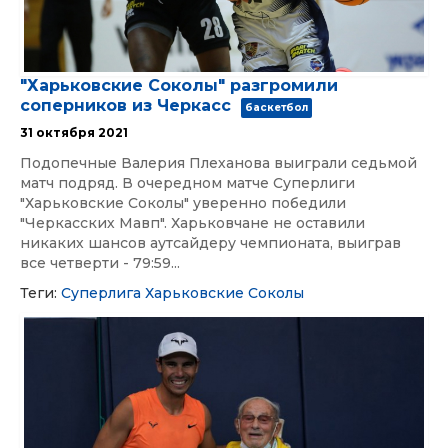
"Харьковские Соколы" разгромили
соперников из Черкасс
баскетбол
31 октября 2021
Подопечные Валерия Плеханова выиграли седьмой
матч подряд. В очередном матче Суперлиги
"Харьковские Соколы" уверенно победили
"Черкасских Мавп". Харьковчане не оставили
никаких шансов аутсайдеру чемпионата, выиграв
все четверти - 79:59...
Теги:
Суперлига
Харьковские Соколы