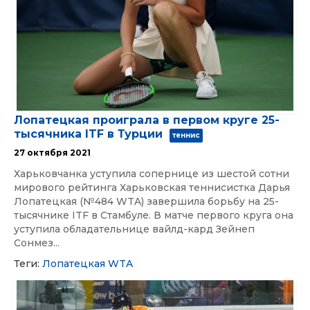
Лопатецкая проиграла в первом круге 25-
тысячника ITF в Турции
теннис
27 октября 2021
Харьковчанка уступила сопернице из шестой сотни
мирового рейтинга Харьковская теннисистка Дарья
Лопатецкая (№484 WTA) завершила борьбу на 25-
тысячнике ITF в Стамбуле. В матче первого круга она
уступила обладательнице вайлд-кард Зейнеп
Сонмез...
Теги:
Лопатецкая
WTA