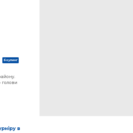
боулинг
району.
о голови
урніру в