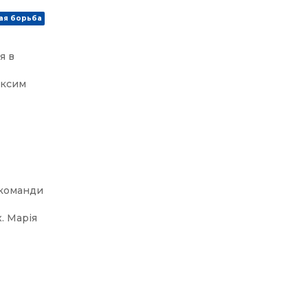
ая борьба
я в
аксим
l
 команди
и
. Марія
e