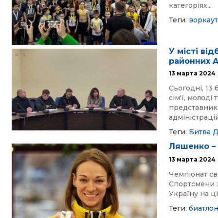
категоріях...
Теги:
воркау
У місті ві
районних А
13 марта 2024
Сьогодні, 13
сім'ї, молоді
представник
адміністрацій
Теги:
Битва 
Ляшенко – 
13 марта 2024
Чемпіонат св
Спортсмени з
Україну на ці
Теги:
биатло