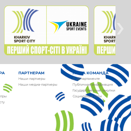
›
РА
ПАРТНЕРАМ
НАША КОМАНДА
Наши партнеры
О Департаменте
Наши медиа-партнеры
Публичная информация
Государственные закупки
нтры
Социальные сети
сту