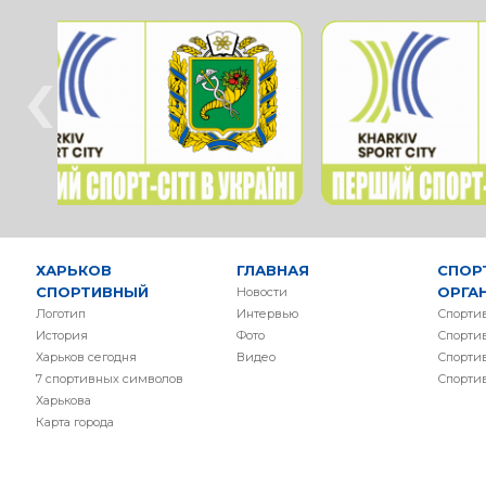
‹
ХАРЬКОВ
ГЛАВНАЯ
СПОР
СПОРТИВНЫЙ
ОРГА
Новости
Логотип
Интервью
Спорти
История
Фото
Спорти
Харьков сегодня
Видео
Спорти
7 спортивных символов
Спорти
Харькова
Карта города