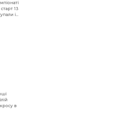
мпіонаті
 старт 13
али і...
рші
ілій
кросу в