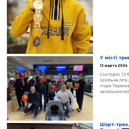
У місті тр
12 марта 2024
Сьогодні, 12 
Шкільна ліга
Ігоря Терехов
загальноосвіт
Шорт-трек.