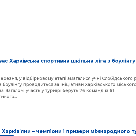
иває Харківська спортивна шкільна ліга з боулінгу
березня, у відбірковому етапі змагалися учні Слобідського 
 з боулінгу проводиться за ініціативи Харківського міськог
а. Загалом, участь у турнірі беруть 76 команд із 61
нього...
 Харківʼяни – чемпіони і призери міжнародного т