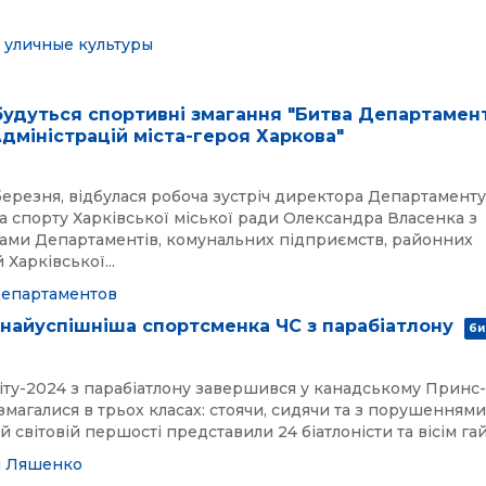
т
уличные культуры
дбудуться спортивні змагання "Битва Департамент
дміністрацій міста-героя Харкова"
 березня, відбулася робоча зустріч директора Департаменту
 та спорту Харківської міської ради Олександра Власенка з
ами Департаментів, комунальних підприємств, районних
 Харківської...
Департаментов
найуспішніша спортсменка ЧС з парабіатлону
би
іту-2024 з парабіатлону завершився у канадському Принс
магалися в трьох класах: стоячи, сидячи та з порушеннями
й світовій першості представили 24 біатлоністи та вісім гайді
н
Ляшенко