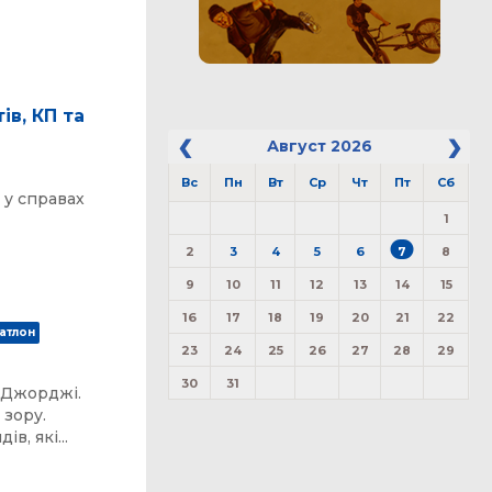
ів, КП та
Август
2026
Вс
Пн
Вт
Ср
Чт
Пт
Сб
 у справах
1
2
3
4
5
6
7
8
9
10
11
12
13
14
15
16
17
18
19
20
21
22
атлон
23
24
25
26
27
28
29
30
31
-Джорджі.
 зору.
в, які...