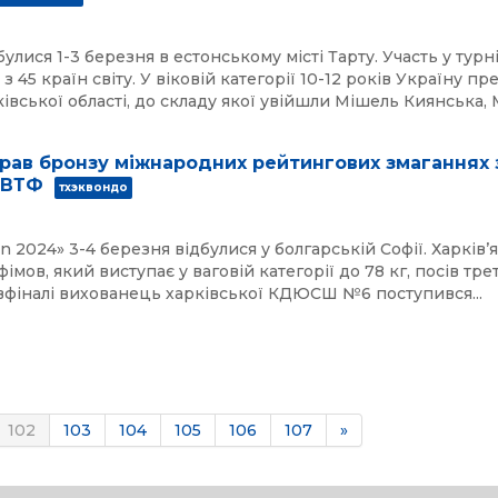
улися 1-3 березня в естонському місті Тарту. Участь у турн
 45 країн світу. У віковій категорії 10-12 років Україну пр
вської області, до складу якої увійшли Мішель Киянська, М
рав бронзу міжнародних рейтингових змаганнях 
 ВТФ
тхэквондо
n 2024» 3-4 березня відбулися у болгарській Софії. Харків’
мов, який виступає у ваговій категорії до 78 кг, посів тре
івфіналі вихованець харківської КДЮСШ №6 поступився...
102
103
104
105
106
107
»