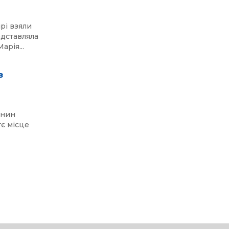
ірі взяли
едставляла
арія...
з
янин
тє місце