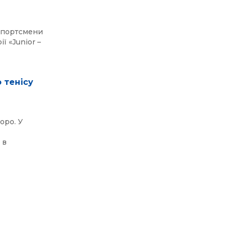
 спортсмени
ї «Junior –
 тенісу
оро. У
 в