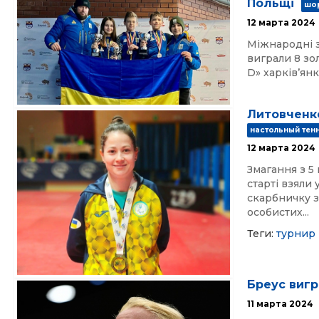
Польщі
шор
12 марта 2024
Міжнародні з
виграли 8 зол
D» харківʼянк
Литовченко
настольный тен
12 марта 2024
Змагання з 5 
старті взяли
скарбничку з
особистих...
Теги:
турнир
Бреус вигр
11 марта 2024