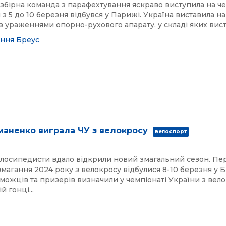
збірна команда з парафехтування яскраво виступила на че
з 5 до 10 березня відбувся у Парижі. Україна виставила на
з ураженнями опорно-рухового апарату, у складі яких виступ
ання
Бреус
маненко виграла ЧУ з велокросу
велоспорт
елосипедисти вдало відкрили новий змагальний сезон. Пе
змагання 2024 року з велокросу відбулися 8-10 березня у Б
можців та призерів визначили у чемпіонаті України з вело
й гонці...