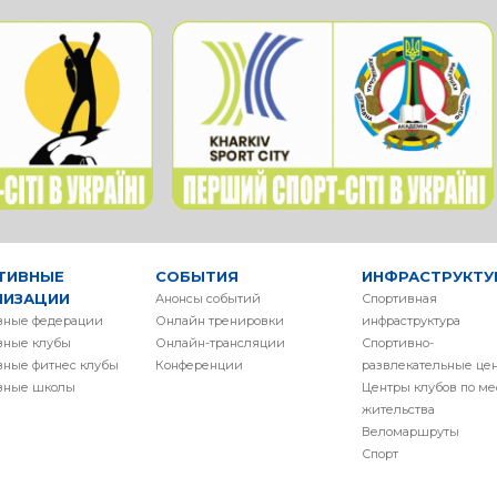
ТИВНЫЕ
СОБЫТИЯ
ИНФРАСТРУКТУ
НИЗАЦИИ
Анонсы событий
Спортивная
вные федерации
Онлайн тренировки
инфраструктура
вные клубы
Онлайн-трансляции
Спортивно-
вные фитнес клубы
Конференции
развлекательные це
вные школы
Центры клубов по ме
жительства
Веломаршруты
Спорт