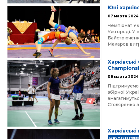
Юні харків
07 марта 2024
Чемпіонат Ук
Ужгороді. У 
Байстрюченко
Макаров вигр
Харківські 
Championsh
06 марта 2024
Підтримуємо 
збірної Укра
змагатимутьс
Столяренко зі
Харківські
художественная