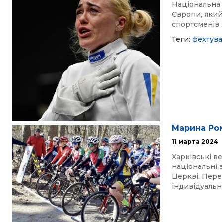
Національна 
Європи, який 
спортсменів 
Теги:
фехтув
Марина Ро
11 марта 2024
Харківські в
національні 
Церкві. Пере
індивідуальні