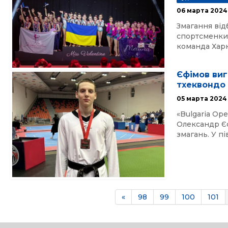
06 марта 2024
Змагання відб
спортсменки з
команда Харкі
Єфімов виг
тхеквондо
05 марта 2024
«Bulgaria Ope
Олександр Єфі
змагань. У п
«
98
99
100
101