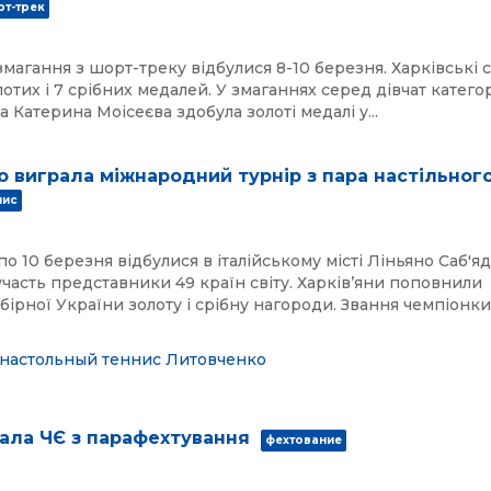
т-трек
магання з шорт-треку відбулися 8-10 березня. Харківські
отих і 7 срібних медалей. У змаганнях серед дівчат категорі
а Катерина Моісеєва здобула золоті медалі у...
 виграла міжнародний турнір з пара настільного
нис
по 10 березня відбулися в італійському місті Ліньяно Саб'яд
 участь представники 49 країн світу. Харківʼяни поповнили
бірної України золоту і срібну нагороди. Звання чемпіонки
настольный теннис
Литовченко
ала ЧЄ з парафехтування
фехтование