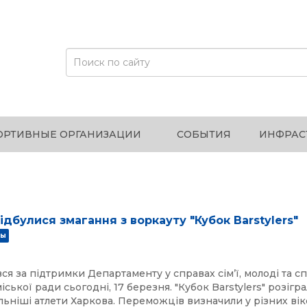
ОРТИВНЫЕ ОРГАНИЗАЦИИ
СОБЫТИЯ
ИНФРАС
відбулися змагання з воркауту "Кубок Barstylers"
ры
вся за підтримки Департаменту у справах сімʼї, молоді та с
іської ради сьогодні, 17 березня. "Кубок Barstylers" розігр
ьніші атлети Харкова. Переможців визначили у різних ві