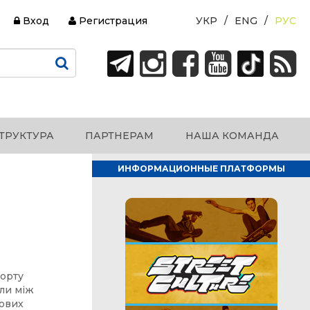
Вход
Регистрация
УКР
ENG
РУС
ТРУКТУРА
ПАРТНЕРАМ
НАША КОМАНДА
ИНФОРМАЦИОННЫЕ ПЛАТФОРМЫ
порту
али між
кових