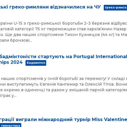
ські греко-римляни відзначилися на ЧУ
греко-римск
раїни U-15 з греко-римської боротьби 2-3 березня відбувс
ваговій категорії 75 кг переможцем став харківʼянин Назар
. Ще два наших спортсмени Тихон Кузнецов (44 кг) та М
али бронзові...
бадмінтоністи стартують на Portugal Internationa
ips 2024
бадминтон
наших спортсменів у їхній боротьбі за перемогу! У складі
їни виступатимуть Євгенія Кантемир та Олексій Тітов. Вон
я окремо в одиночці та разом у змішаній парній категоріях
грає у...
 грації виграли міжнародний турнір Miss Valentin
 гимнастика