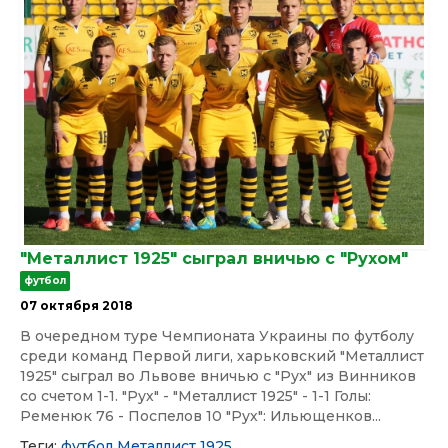
"Металлист 1925" сыграл вничью с "Рухом"
футбол
07 октября 2018
В очередном туре Чемпионата Украины по футболу
среди команд Первой лиги, харьковский "Металлист
1925" сыграл во Львове вничью с "Рух" из Винников
со счетом 1-1. "Рух" - "Металлист 1925" - 1-1 Голы:
Ременюк 76 - Поспелов 10 "Рух": Ильющенков...
Теги:
футбол
Металлист 1925,