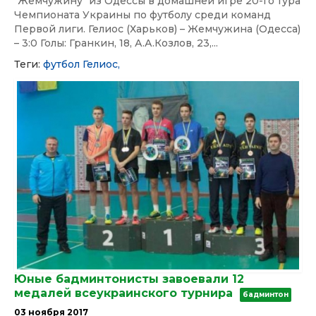
"Жемчужину" из Одессы в домашней игре 20-го тура
Чемпионата Украины по футболу среди команд
Первой лиги. Гелиос (Харьков) – Жемчужина (Одесса)
– 3:0 Голы: Гранкин, 18, А.А.Козлов, 23,...
Теги:
футбол
Гелиос,
Юные бадминтонисты завоевали 12
медалей всеукраинского турнира
бадминтон
03 ноября 2017