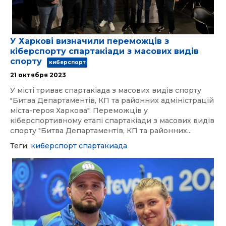
У Харкові визначили переможців з
кіберспорту спартакіади з масових видів
спорту
киберспорт
21 октября 2023
У місті триває спартакіада з масових видів спорту
"Битва Департаментів, КП та районних адміністрацій
міста-героя Харкова". Переможців у
кіберспортивному етапі спартакіади з масових видів
спорту "Битва Департаментів, КП та районних...
Теги:
киберспорт
спартакиада