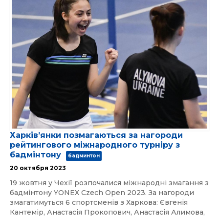
Харківʼянки позмагаються за нагороди
рейтингового міжнародного турніру з
бадмінтону
бадминтон
20 октября 2023
19 жовтня у Чехії розпочалися міжнародні змагання з
бадмінтону YONEX Czech Open 2023. За нагороди
змагатимуться 6 спортсменів з Харкова: Євгенія
Кантемір, Анастасія Прокопович, Анастасія Алимова,