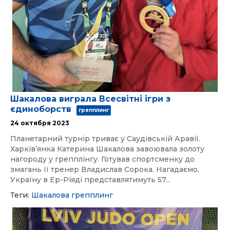
Шакалова виграла Всесвітні ігри з
єдиноборств
грепплинг
24 октября 2023
Планетарний турнір триває у Саудівській Аравії.
Харківʼянка Катерина Шакалова завоювала золоту
нагороду у грепплінгу. Готував спортсменку до
змагань її тренер Владислав Сорока. Нагадаємо,
Україну в Ер-Ріяді представлятимуть 57...
Теги:
Шакалова
грепплинг