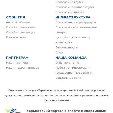
Спортивные клубы
Спортивные фитнес клубы
Спортивные школы
СОБЫТИЯ
ИНФРАСТРУКТУРА
Анонсы событий
Спортивная инфраструктура
Онлайн тренировки
Спортивно-развлекательные
Онлайн-трансляции
центры
Конференции
Центры клубов по месту
жительства
Веломаршруты
Спорт
ПАРТНЕРАМ
НАША КОМАНДА
Наши партнеры
О Департаменте
Наши медиа-партнеры
Публичная информация
Государственные закупки
Социальные сети
Свежие новости спорта в Харькове на портале sportevents.kharkiv.ua: спортивные
турниры, спортивные мероприятия, спорт игры, харьковские спортсмены, спортивные
фестивали и ивенты
Харьковский портал о спорте и спортивных