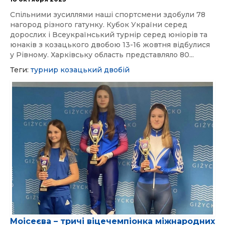
Спільними зусиллями наші спортсмени здобули 78
нагород різного гатунку. Кубок України серед
дорослих і Всеукраїнський турнір серед юніорів та
юнаків з козацького двобою 13-16 жовтня відбулися
у Рівному. Харківську область представляло 80...
Теги:
турнир
козацький двобій
Моісеєва – тричі віцечемпіонка міжнародних