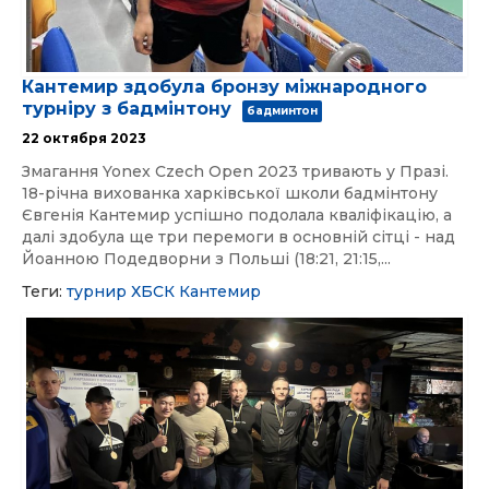
Кантемир здобула бронзу міжнародного
турніру з бадмінтону
бадминтон
22 октября 2023
Змагання Yonex Czech Open 2023 тривають у Празі.
18-річна вихованка харківської школи бадмінтону
Євгенія Кантемир успішно подолала кваліфікацію, а
далі здобула ще три перемоги в основній сітці - над
Йоанною Подедворни з Польші (18:21, 21:15,...
Теги:
турнир
ХБСК
Кантемир