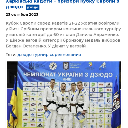
Харківські кадети – призери Кубку Європи з
дзюдо
дзюдо
23 октября 2023
Кубок Європи серед кадетів 21-22 жовтня розіграли
у Ризі. Срібним призером континентального турніру
у ваговій категорії до 60 кг став Данило Авраменко.
У цій же ваговій категорії бронзову медаль виборов
Богдан Остапенко. У дівчат у ваговій...
Теги:
дзюдо
турнир
соревнования