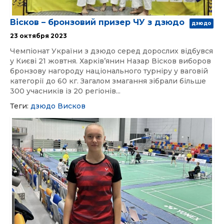
Вісков – бронзовий призер ЧУ з дзюдо
дзюдо
23 октября 2023
Чемпіонат України з дзюдо серед дорослих відбувся
у Києві 21 жовтня. Харківʼянин Назар Вісков виборов
бронзову нагороду національного турніру у ваговій
категорії до 60 кг. Загалом змагання зібрали більше
300 учасників із 20 регіонів...
Теги:
дзюдо
Висков