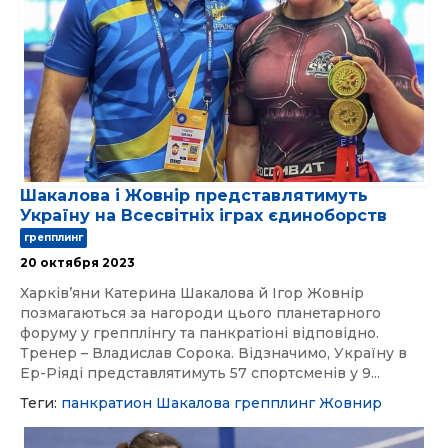
Шакалова і Жовнір представлятимуть
Україну на Всесвітніх іграх єдиноборств
грепплинг
20 октября 2023
Харківʼяни Катерина Шакалова й Ігор Жовнір
позмагаються за нагороди цього планетарного
форуму у грепплінгу та панкратіоні відповідно.
Тренер – Владислав Сорока. Відзначимо, Україну в
Ер-Ріяді представлятимуть 57 спортсменів у 9...
Теги:
панкратион
Шакалова
грепплинг
Жовнир