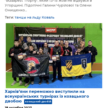
"Budapest Trophy", який 13-15 жовтня відбувся в
Угорщині. Підопічні Галини Чурілової та Олени
Онищенко...
Теги:
танцы на льду
Коваль
Харків'яни переможно виступили на
всеукраїнських турнірах із козацького
двобою
козацький двобій
18 октября 2023