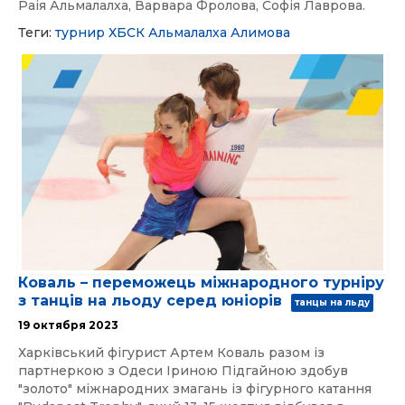
Раія Альмалалха, Варвара Фролова, Софія Лаврова.
Теги:
турнир
ХБСК
Альмалалха
Алимова
Коваль – переможець міжнародного турніру
з танців на льоду серед юніорів
танцы на льду
19 октября 2023
Харківський фігурист Артем Коваль разом із
партнеркою з Одеси Іриною Підгайною здобув
"золото" міжнародних змагань із фігурного катання