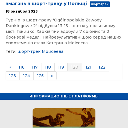
змагань з шорт-треку у Польщі
шорт-трек
18 октября 2023
Турнір із шорт-треку "Ogólnopolskie Zawody
Rankingowe 2" відбувся 13-15 жовтня у польському
місті Гіжицко. Харківʼяни здобули 7 срібних та 2
бронзові медалі. Найрезультативнішою серед наших
спортсменів стала Катерина Моісеєва,...
Теги:
шорт-трек
Моисеева
«
116
117
118
119
120
121
122
123
124
125
»
ИНФОРМАЦИОННЫЕ ПЛАТФОРМЫ