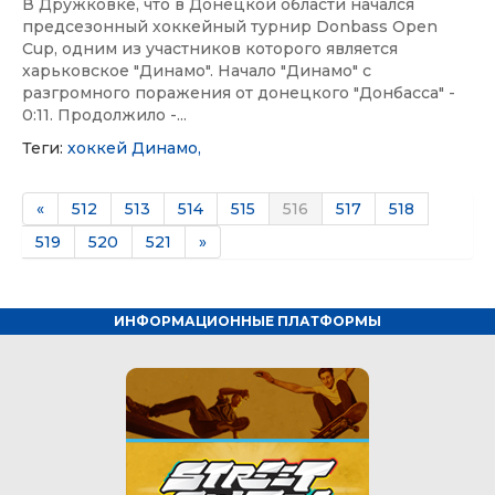
В Дружковке, что в Донецкой области начался
предсезонный хоккейный турнир Donbass Open
Cup, одним из участников которого является
харьковское "Динамо". Начало "Динамо" с
разгромного поражения от донецкого "Донбасса" -
0:11. Продолжило -...
Теги:
хоккей
Динамо,
«
512
513
514
515
516
517
518
519
520
521
»
ИНФОРМАЦИОННЫЕ ПЛАТФОРМЫ