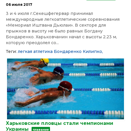
06 июля 2017
3 и 4 июля г.Секешфегервар принимал
международные легкоатлетические соревнования
«Мемориал Иштвана Дьюлаи». В секторе для
прыжков в высоту не было равных Богдану
Бондаренко. Харьковчанин начал с высоты 2.23 м,
которую преодолел со...
Теги:
легкая атлетика
Бондаренко
Килипко,
Харьковские пловцы стали чемпионами
Украины
плавание