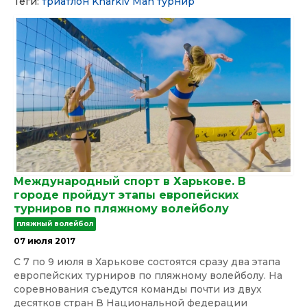
Теги:
триатлон
Kharkiv Man
турнир
Международный спорт в Харькове. В
городе пройдут этапы европейских
турниров по пляжному волейболу
пляжный волейбол
07 июля 2017
С 7 по 9 июля в Харькове состоятся сразу два этапа
европейских турниров по пляжному волейболу. На
соревнования съедутся команды почти из двух
десятков стран В Национальной федерации