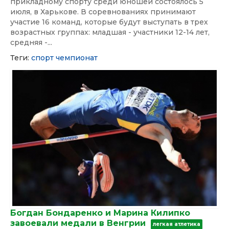
прикладному спорту среди юношей состоялось 5
июля, в Харькове. В соревнованиях принимают
участие 16 команд, которые будут выступать в трех
возрастных группах: младшая - участники 12-14 лет,
средняя -...
Теги:
спорт
чемпионат
Богдан Бондаренко и Марина Килипко
завоевали медали в Венгрии
легкая атлетика