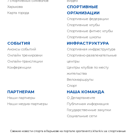
7 спортивных символов
Видео
СПОРТИВНЫЕ
Харькова
ОРГАНИЗАЦИИ
Карта города
Спортивные федерации
Спортивные клубы
Спортивные фитнес клубы
Спортивные школы
СОБЫТИЯ
ИНФРАСТРУКТУРА
Анонсы событий
Спортивная инфраструктура
Онлайн тренировки
Спортивно-развлекательные
Онлайн-трансляции
центры
Конференции
Центры клубов по месту
жительства
Веломаршруты
Спорт
ПАРТНЕРАМ
НАША КОМАНДА
Наши партнеры
О Департаменте
Наши медиа-партнеры
Публичная информация
Государственные закупки
Социальные сети
Свежие новости спорта в Харькове на портале sportevents.kharkiv.ua: спортивные