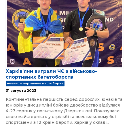
Харківʼяни виграли ЧЄ з військово-
спортивних багатоборств
военно-спортивное многоборье
31 августа 2023
Континентальна першість серед дорослих, юнаків та
юніорів у дисципліні бойове двоєборство відбулася
4-27 серпня у польському Дзержонюві. Показували
свою майстерність у стрільбі та всестильовому бої
спортсмени з 12 країн Європи. Харків у складі...