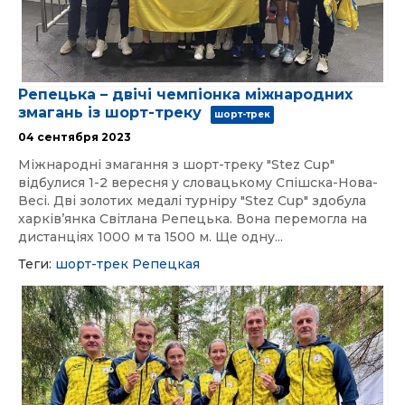
Репецька – двічі чемпіонка міжнародних
змагань із шорт-треку
шорт-трек
04 сентября 2023
Міжнародні змагання з шорт-треку "Stez Cup"
відбулися 1-2 вересня у словацькому Спішска-Нова-
Весі. Дві золотих медалі турніру "Stez Cup" здобула
харківʼянка Світлана Репецька. Вона перемогла на
дистанціях 1000 м та 1500 м. Ще одну...
Теги:
шорт-трек
Репецкая