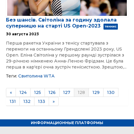
Без шансів. Світоліна за годину здолала
суперницю на старті US Open-2023
теннис
30 августа 2023
Перша ракетка України з тенісу стартувала з
перемоги на останньому Грендслемі 2023 року, US
Open. Еліна Світоліна у першому раунді зустрілася з
29-річною німкенею Анна-Леною Фрідзам. Це була
перша в кар'єрі очна зустріч тенісисткою. Зрештою,...
Теги:
Свитолина
WTA
«
124
125
126
127
128
129
130
131
132
133
»
ИНФОРМАЦИОННЫЕ ПЛАТФОРМЫ