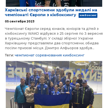
Харківські спортсмени здобули медалі на
чемпіонаті Європи з кікбоксингу
кикбоксинг
05 сентября 2023
Чемпіонат Європи серед юнаків, юніорів та дітей з
кікбоксингу WAKO відбувся з 25 серпня по 3 вересня
в турецькому Стамбулі. У складі збірної України
Харківщину представляли два спортсмени, обидва
посіли призові місця. Дмитро Алфьоров здобув...
Теги:
чемпионат
соревнования
кикбоксинг