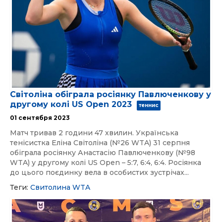
Світоліна обіграла росіянку Павлюченкову у
другому колі US Open 2023
теннис
01 сентября 2023
Матч тривав 2 години 47 хвилин. Українська
тенісистка Еліна Світоліна (№26 WTA) 31 серпня
обіграла росіянку Анастасію Павлюченкову (№98
WTA) у другому колі US Open – 5:7, 6:4, 6:4. Росіянка
до цього поєдинку вела в особистих зустрічах...
Теги:
Свитолина
WTA