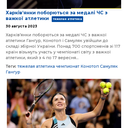
Харківʼянки поборються за медалі ЧС з
важкої атлетики
тяжелая атлетика
30 августа 2023
Харківʼянки поборються за медалі ЧС з важкої
атлетики Гангур, Конотоп і Самуляк увійшли до
складі збірної України. Понад 700 спортсменів зі 117
країн візьмуть участь у чемпіонаті світу з важкої
атлетики, який з 4 по 17 вересня...
Теги:
тяжелая атлетика
чемпионат
Конотоп
Самуляк
Гангур