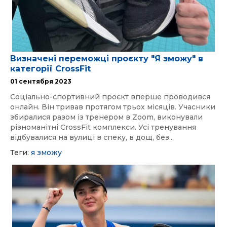
Визначені переможці проєкту "Я зможу" в
категорії CrossFit
01 сентября 2023
Соціально-спортивний проєкт вперше проводився
онлайн. Він тривав протягом трьох місяців. Учасники
збиралися разом із тренером в Zoom, виконували
різноманітні CrossFit комплекси. Усі тренування
відбувалися на вулиці в спеку, в дощ, без...
Теги:
я зможу