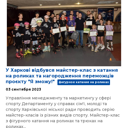
У Харкові відбувся майстер-клас з катання
на роликах та нагородження переможців
проєкту "Я зможу!"
фигурное катание на роликах
03 сентября 2023
Управління менеджменту та маркетингу у сфері
спорту Департаменту у справах сім'ї, молоді та
спорту Харківської міської ради проводить серію
майстер-класів із різних видів спорту. Майстер-клас
з фігурного катання на роликах та трюках на
роликах...