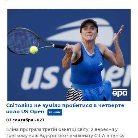
Світоліна не зуміла пробитися в четверте
коло US Open
теннис
03 сентября 2023
Еліна програла третій ракетці світу. 2 вересня у
третьому колі Відкритого чемпіонату США з тенісу