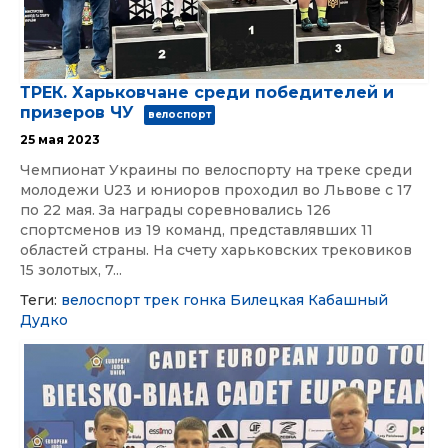
ТРЕК. Харьковчане среди победителей и
призеров ЧУ
велоспорт
25 мая 2023
Чемпионат Украины по велоспорту на треке среди
молодежи U23 и юниоров проходил во Львове с 17
по 22 мая. За награды соревновались 126
спортсменов из 19 команд, представлявших 11
областей страны. На счету харьковских трековиков
15 золотых, 7...
Теги:
велоспорт
трек
гонка
Билецкая
Кабашный
Дудко