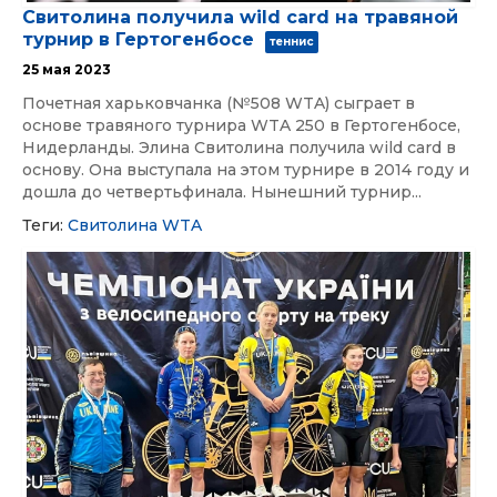
Свитолина получила wild card на травяной
турнир в Гертогенбосе
теннис
25 мая 2023
Почетная харьковчанка (№508 WTA) сыграет в
основе травяного турнира WTA 250 в Гертогенбосе,
Нидерланды. Элина Свитолина получила wild card в
основу. Она выступала на этом турнире в 2014 году и
дошла до четвертьфинала. Нынешний турнир...
Теги:
Свитолина
WTA