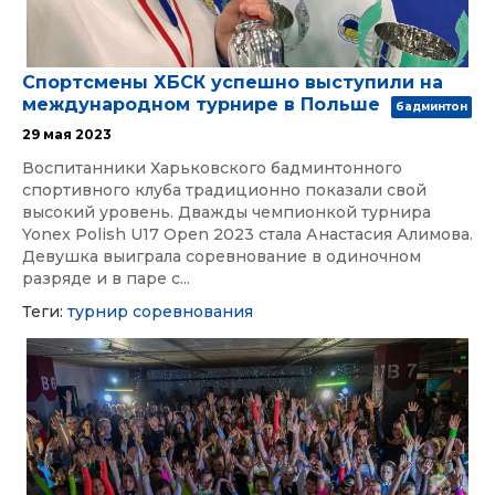
Спортсмены ХБСК успешно выступили на
международном турнире в Польше
бадминтон
29 мая 2023
Воспитанники Харьковского бадминтонного
спортивного клуба традиционно показали свой
высокий уровень. Дважды чемпионкой турнира
Yonex Polish U17 Open 2023 стала Анастасия Алимова.
Девушка выиграла соревнование в одиночном
разряде и в паре с...
Теги:
турнир
соревнования