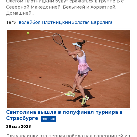
Олегом Плотницким будут сражаться в группе В с
Северной Македонией, Бельгией и Хорватией.
Домашней...
Теги:
волейбол
Плотницкий
Золотая Евролига
Свитолина вышла в полуфинал турнира в
Страсбурге
теннис
26 мая 2023
Для украинки это первая победа над соперницей из