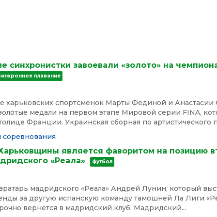
е синхронистки завоевали «золото» на чемпион
синхронное плавание
аве харьковских спортсменок Марты Фединой и Анастасии 
золотые медали на первом этапе Мировой серии FINA, ко
толице Франции. Украинская сборная по артистического пл
я
соревнования
Харьковщины является фаворитом на позицию в
адридского «Реала»
футбол
вратарь мадридского «Реала» Андрей Лунин, который выс
ренды за другую испанскую команду тамошней Ла Лиги «Р
рочно вернется в мадридский клуб. Мадридский...