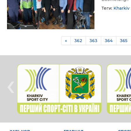
Теги:
Kharkiv
«
362
363
364
365
‹