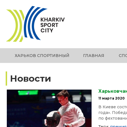
ХАРЬКОВ СПОРТИВНЫЙ
ГЛАВНАЯ
СП
Новости
Харьковча
11 марта 2020
В Киеве сос
года». Побе
по фехтовани
Теги:
премия