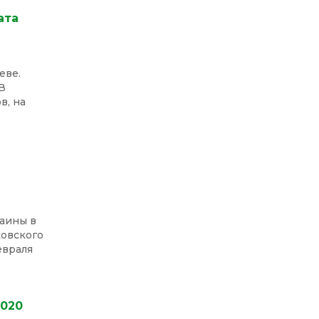
ата
еве.
В
в, на
ы
аины в
ковского
евраля
2020