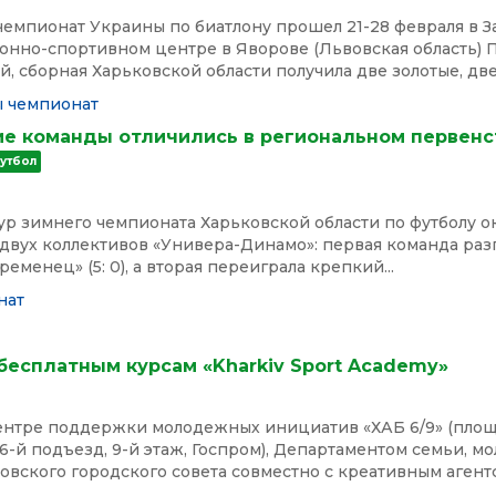
емпионат Украины по биатлону прошел 21-28 февраля в 
онно-спортивном центре в Яворове (Львовская область) 
, сборная Харьковской области получила две золотые, две.
ы
чемпионат
ие команды отличились в региональном первенс
утбол
р зимнего чемпионата Харьковской области по футболу о
 двух коллективов «Универа-Динамо»: первая команда раз
еменец» (5: 0), а вторая переиграла крепкий...
нат
бесплатным курсам «Kharkiv Sport Academy»
Центре поддержки молодежных инициатив «ХАБ 6/9» (пло
, 6-й подъезд, 9-й этаж, Госпром), Департаментом семьи, м
овского городского совета совместно с креативным агент