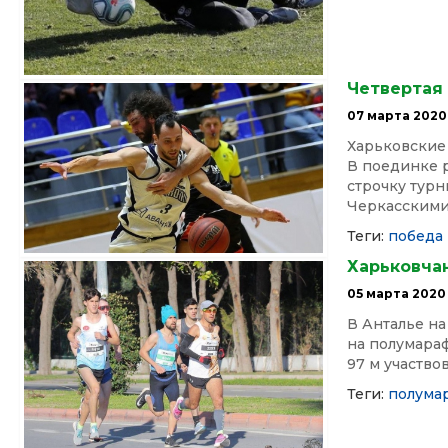
Четвертая 
07 марта 2020
Харьковские
В поединке 
строчку тур
Черкасскими.
Теги:
победа
Харьковча
05 марта 2020
В Анталье на
на полумараф
97 м участвов
Теги:
полума