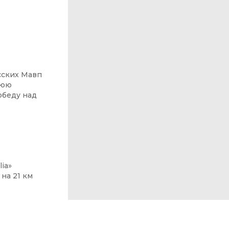
сских Мавп
нюю
обеду над
ia»
на 21 км