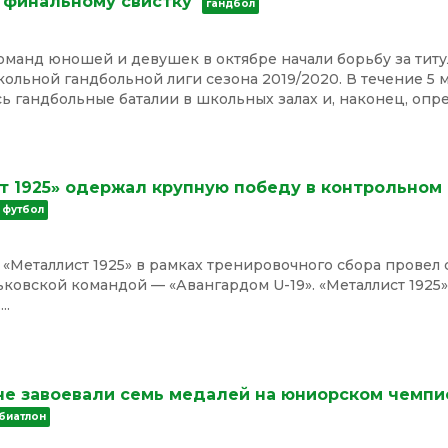
 финальному свистку
гандбол
оманд юношей и девушек в октябре начали борьбу за титу
льной гандбольной лиги сезона 2019/2020. В течение 5 
ь гандбольные баталии в школьных залах и, наконец, опр
т 1925» одержал крупную победу в контрольном
футбол
0
«Металлист 1925» в рамках тренировочного сбора провел
ьковской командой — «Авангардом U-19». «Металлист 1925
..
не завоевали семь медалей на юниорском чемпи
биатлон
0