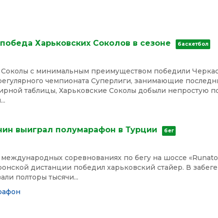
победа Харьковских Соколов в сезоне
баскетбол
 Соколы с минимальным преимуществом победили Черка
регулярного чемпионата Суперлиги, занимающие послед
нирной таблицы, Харьковские Соколы добыли непростую п
..
нин выиграл полумарафон в Турции
бег
 международных соревнованиях по бегу на шоссе «Runatol
онской дистанции победил харьковский стайер. В забеге 
али полторы тысячи...
рафон