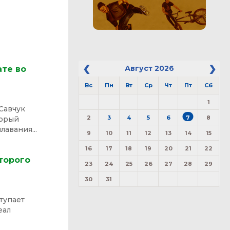
Август
2026
ате во
Вс
Пн
Вт
Ср
Чт
Пт
Сб
1
Савчук
2
3
4
5
6
7
8
торый
авания...
9
10
11
12
13
14
15
16
17
18
19
20
21
22
торого
23
24
25
26
27
28
29
30
31
тупает
еал