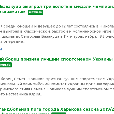
 Базакуца выиграл три золотые медали чемпион
о шахматам
шахматы
 среди юношей и девушек до 12 лет состоялись в Никола
 выиграл в классической, быстрой и молниеносной игре. 
 шахматах Святослав Базакуца в 11-ти турах набрал 8.5 очко
а опередив...
ы
ий борец признан лучшим спортсменом Украин
 борьба
 борец Семен Новиков признан лучшим спортсменом Укр
циональный олимпийский комитет Украины признал харь
-римского стиля Семена Новикова лучшим спортсменом ф
его наставника Юрия...
андбольная лига города Харькова сезона 2019/