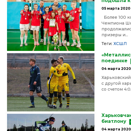
подошла к
05 марта 2020
Более 100 к
Чемпиона Шко
продолжалис
призеры и...
Теги:
ХСШЛ
«Металлис
поединке
04 марта 202
Харьковский 
с другой хар
со счетом 4:0..
Харьковча
биатлону
04 марта 202