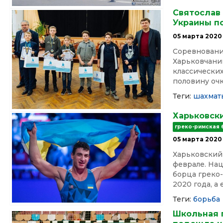
Святослав
Украины п
05 марта 2020
Соревнования
Харьковчанин
классических
половину очк
Теги:
шахмат
Харьковск
греко-римская
05 марта 2020
Харьковский
феврале. На
борца греко
2020 года, а 
Теги:
борьба
Школьная г