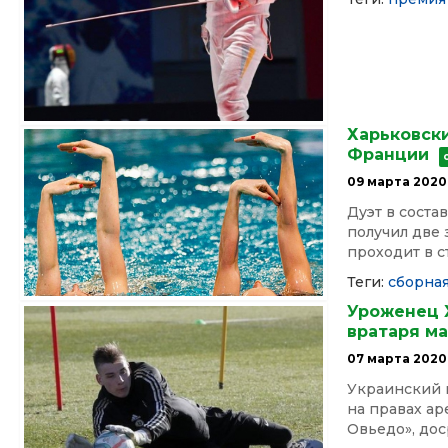
Харьковски
Франции
09 марта 2020
Дуэт в сост
получил две 
проходит в с
Теги:
сборна
Уроженец 
вратаря м
07 марта 2020
Украинский 
на правах а
Овьедо», дос