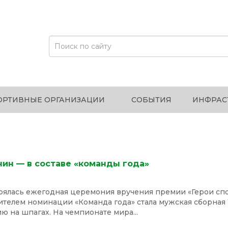
ОРТИВНЫЕ ОРГАНИЗАЦИИ
СОБЫТИЯ
ИНФРАС
нин — в составе «команды года»
тоялась ежегодная церемония вручения премии «Герои сп
дителем номинации «Команда года» стала мужская сборная
ю на шпагах. На чемпионате мира...