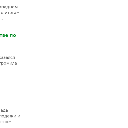
Западном
По итогам
..
тве по
казался
громила
щадь
олодежи и
ством