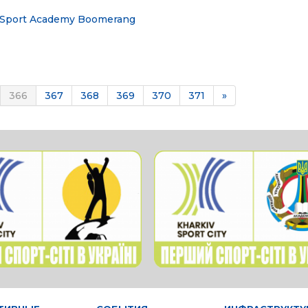
 Sport Academy
Boomerang
366
367
368
369
370
371
»