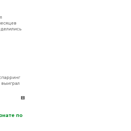
л
месяцев
еделились
 спарринг
» выиграл
онате по