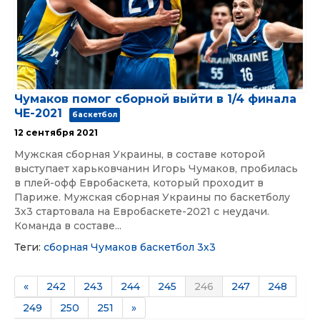
Чумаков помог сборной выйти в 1/4 финала
ЧЕ-2021
баскетбол
12 сентября 2021
Мужская сборная Украины, в составе которой
выступает харьковчанин Игорь Чумаков, пробилась
в плей-офф Евробаскета, который проходит в
Париже. Мужская сборная Украины по баскетболу
3х3 стартовала на Евробаскете-2021 с неудачи.
Команда в составе...
Теги:
сборная
Чумаков
баскетбол 3х3
«
242
243
244
245
246
247
248
249
250
251
»