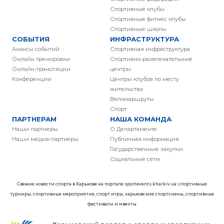
Спортивные клубы
Спортивные фитнес клубы
Спортивные школы
СОБЫТИЯ
ИНФРАСТРУКТУРА
Анонсы событий
Спортивная инфраструктура
Онлайн тренировки
Спортивно-развлекательные
Онлайн-трансляции
центры
Конференции
Центры клубов по месту
жительства
Веломаршруты
Спорт
ПАРТНЕРАМ
НАША КОМАНДА
Наши партнеры
О Департаменте
Наши медиа-партнеры
Публичная информация
Государственные закупки
Социальные сети
Свежие новости спорта в Харькове на портале sportevents.kharkiv.ua: спортивные
турниры, спортивные мероприятия, спорт игры, харьковские спортсмены, спортивные
фестивали и ивенты