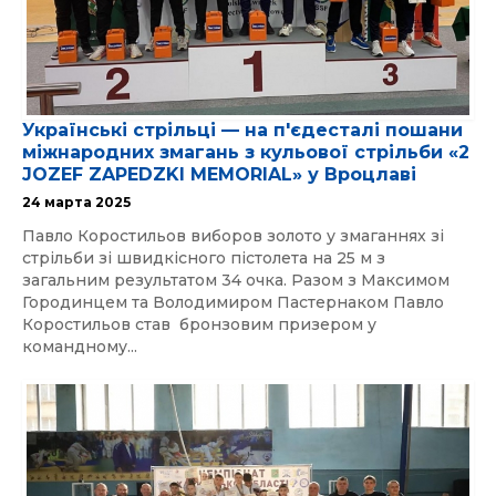
Українські стрільці — на п'єдесталі пошани
міжнародних змагань з кульової стрільби «2
JOZEF ZAPEDZKI MEMORIAL» у Вроцлаві
24 марта 2025
Павло Коростильов виборов золото у змаганнях зі
стрільби зі швидкісного пістолета на 25 м з
загальним результатом 34 очка. Разом з Максимом
Городинцем та Володимиром Пастернаком Павло
Коростильов став бронзовим призером у
командному...