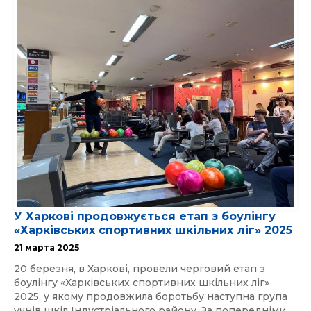
У Харкові продовжується етап з боулінгу
«Харківських спортивних шкільних ліг» 2025
21 марта 2025
20 березня, в Харкові, провели черговий етап з
боулінгу «Харківських спортивних шкільних ліг»
2025, у якому продовжила боротьбу наступна група
учнів шкіл Індустріального району. За попередніми