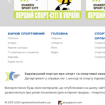
ХАРКІВ СПОРТИВНИЙ
ГОЛОВНА
СПОР
ОРГАН
Логотип
Новини
Історія
Інтерв'ю
Спортив
Харків сьогодні
Фото
Спортив
7 спортивних символів
Вiдео
Спортив
Харкова
Спорти
Карта міста
Харківський портал про спорт та спортивнi заход
Департамент у справах сім`ї, молоді та спорту Харківсь
Використання будь-яких матеріалів, що опубліковані на цьому сайті
дозволяється при умові посилання (для інтернет-видань - гіперпо
© 2013-2020
sportevents.kharkiv.ua
pixyspace.com