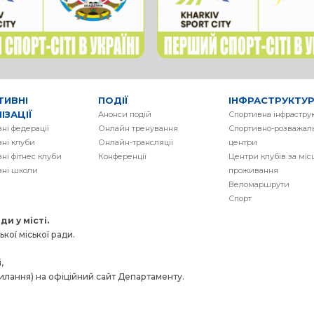
ТИВНІ
ПОДІЇ
ІНФРАСТРУКТУ
ІЗАЦІЇ
Анонси подій
Спортивна інфрастру
ні федерації
Онлайн тренування
Спортивно-розважаль
ні клуби
Онлайн-трансляції
центри
ні фітнес клуби
Конференції
Центри клубів за мі
вні школи
проживання
Веломаршрути
Спорт
и у місті.
кої міської ради.
,
силання) на офіційний сайт Департаменту.