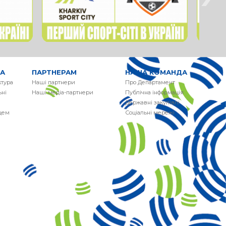
РА
ПАРТНЕРАМ
НАША КОМАНДА
ктура
Наші партнери
Про Департамент
ні
Наші медіа-партнери
Публічна інформація
Державні закупівлі
сцем
Соціальні мережі