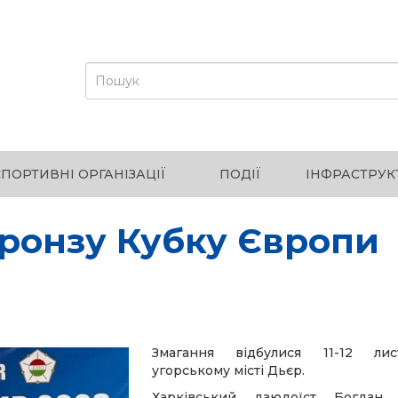
СПОРТИВНІ ОРГАНІЗАЦІЇ
ПОДІЇ
ІНФРАСТРУК
ронзу Кубку Європи
Змагання відбулися 11-12 ли
угорському місті Дьєр.
Харківський дзюдоїст Богдан 