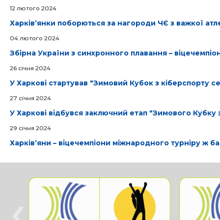
12 лютого 2024
Харківʼянки поборються за нагороди ЧЄ з важкої атл
04 лютого 2024
Збірна України з синхронного плавання – віцечемпіон
26 cічня 2024
У Харкові стартував "Зимовий Кубок з кіберспорту с
27 cічня 2024
У Харкові відбувся заключний етап "Зимового Кубку 
29 cічня 2024
Харківʼяни – віцечемпіони міжнародного турніру ж ба
‹