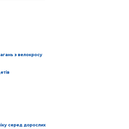
магань з велокросу
етів
ліку серед дорослих