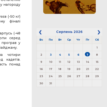
ву нагороду
єв (-50 кг)
му фіналі
Серпень
2026
арпусь (-48
ропи серед
Вс
Пн
Вт
Ср
Чт
Пт
Сб
) програв у
байджану.
1
ла чотири
2
3
4
5
6
7
8
д кадетів.
9
10
11
12
13
14
15
асть понад
16
17
18
19
20
21
22
23
24
25
26
27
28
29
30
31