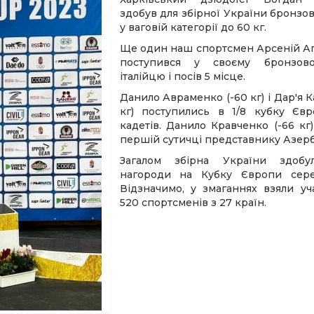
здобув для збірної України бронзо
у ваговій категорії до 60 кг.
Ще один наш спортсмен Арсеній Агє
поступився у своєму бронзово
італійцю і посів 5 місце.
Данило Авраменко (-60 кг) і Дар'я К
кг) поступились в 1/8 кубку Єв
кадетів. Данило Кравченко (-66 кг
першій сутичці представнику Азер
Загалом збірна України здобу
нагороди на Кубку Європи сере
Відзначимо, у змаганнях взяли уч
520 спортсменів з 27 країн.