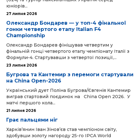
юніорів...
27 липня 2026
Олександр Бондарев — у топ-4 фінальної
гонки четвертого етапу Italian F4
Championship
Олександр Бондарев фінішував четвертим у
фінальній гонці четвертого етапу чемпіонату Італії з
Формули-4. Стартувавши з четвертої позиції,...
23 липня 2026
Бугрова та Кантемир з перемоги стартували
на China Open-2026
Український дует Поліна Бугрова/Євгенія Кантемир
виграв стартовий поєдинок на China Open 2026. У
матчі першого кола...
21 липня 2026
Грає пальцями ніг
Харків’янин Іван Зінов’єв став чемпіоном світу,
здобувши золоту нагороду 25-го IPCA World