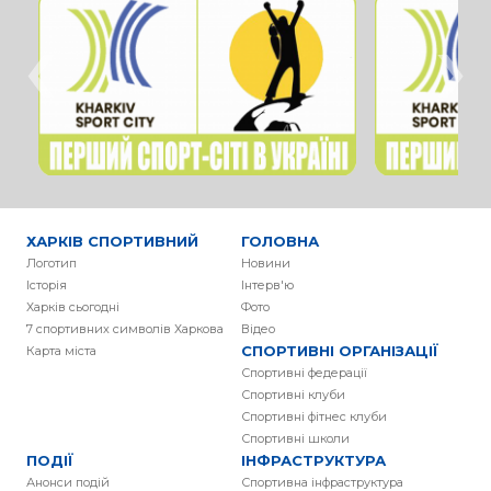
‹
›
ХАРКІВ СПОРТИВНИЙ
ГОЛОВНА
Логотип
Новини
Історія
Інтерв'ю
Харків сьогодні
Фото
7 спортивних символів Харкова
Вiдео
СПОРТИВНІ ОРГАНІЗАЦІЇ
Карта міста
Спортивні федерації
Спортивні клуби
Спортивні фітнес клуби
Спортивні школи
ПОДІЇ
ІНФРАСТРУКТУРА
Анонси подій
Спортивна інфраструктура