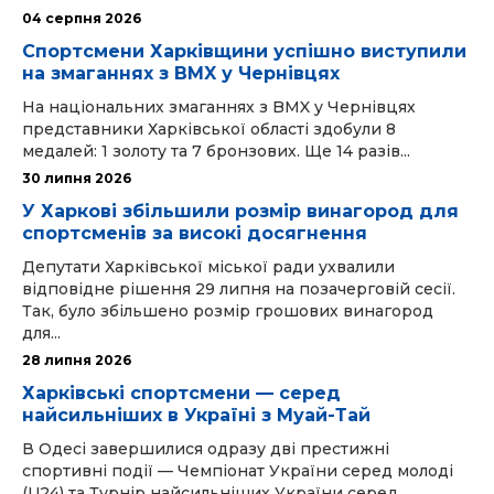
04 серпня 2026
Спортсмени Харківщини успішно виступили
на змаганнях з BMX у Чернівцях
На національних змаганнях з BMX у Чернівцях
представники Харківської області здобули 8
медалей: 1 золоту та 7 бронзових. Ще 14 разів...
30 липня 2026
У Харкові збільшили розмір винагород для
спортсменів за високі досягнення
Депутати Харківської міської ради ухвалили
відповідне рішення 29 липня на позачерговій сесії.
Так, було збільшено розмір грошових винагород
для...
28 липня 2026
Харківські спортсмени — серед
найсильніших в Україні з Муай-Тай
В Одесі завершилися одразу дві престижні
спортивні події — Чемпіонат України серед молоді
(U24) та Турнір найсильніших України серед