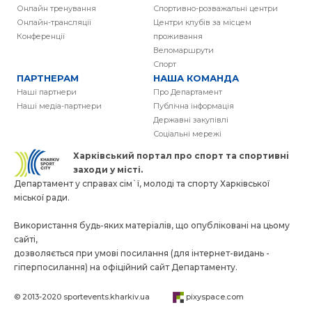
Онлайн тренування
Спортивно-розважальні центри
Онлайн-трансляції
Центри клубів за місцем
Конференції
проживання
Веломаршрути
Спорт
ПАРТНЕРАМ
НАША КОМАНДА
Наші партнери
Про Департамент
Наші медіа-партнери
Публічна інформація
Державні закупівлі
Соціальні мережі
Харківський портал про спорт та спортивнi
заходи у місті.
Департамент у справах сім`ї, молоді та спорту Харківської
міської ради.
Використання будь-яких матеріалів, що опубліковані на цьому
сайті,
дозволяється при умові посилання (для інтернет-видань -
гіперпосилання) на офіційний сайт Департаменту.
© 2013-2020
sportevents.kharkiv.ua
pixyspace.com