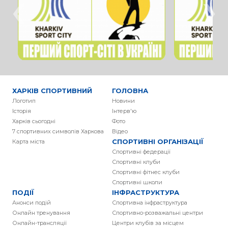
‹
›
ХАРКІВ СПОРТИВНИЙ
ГОЛОВНА
Логотип
Новини
Історія
Інтерв'ю
Харків сьогодні
Фото
7 спортивних символів Харкова
Вiдео
СПОРТИВНІ ОРГАНІЗАЦІЇ
Карта міста
Спортивні федерації
Спортивні клуби
Спортивні фітнес клуби
Спортивні школи
ПОДІЇ
ІНФРАСТРУКТУРА
Анонси подій
Спортивна інфраструктура
Онлайн тренування
Спортивно-розважальні центри
Онлайн-трансляції
Центри клубів за місцем