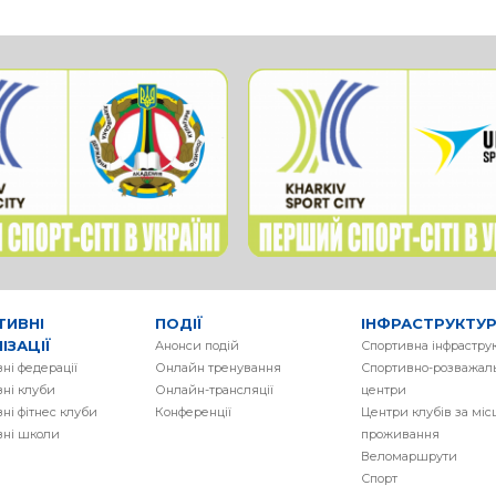
ТИВНІ
ПОДІЇ
ІНФРАСТРУКТУ
ІЗАЦІЇ
Анонси подій
Спортивна інфрастру
ні федерації
Онлайн тренування
Спортивно-розважаль
ні клуби
Онлайн-трансляції
центри
ні фітнес клуби
Конференції
Центри клубів за мі
вні школи
проживання
Веломаршрути
Спорт