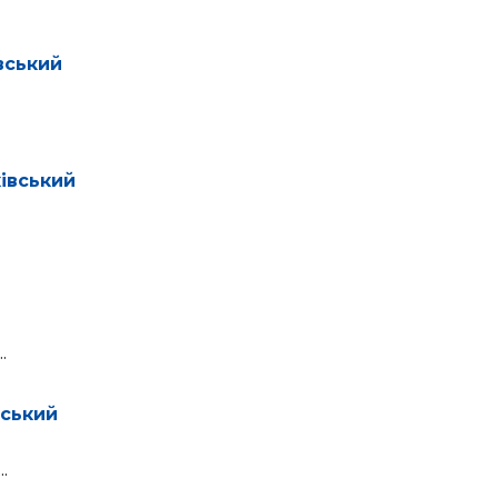
вський
івський
.
вський
.