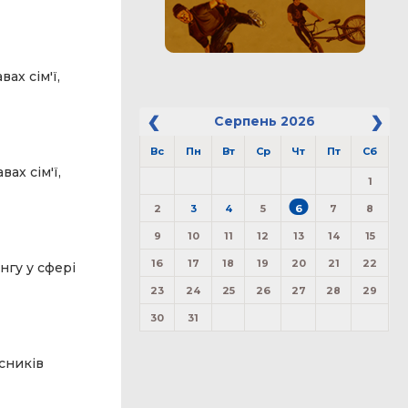
ах сім'ї,
Серпень
2026
Вс
Пн
Вт
Ср
Чт
Пт
Сб
ах сім'ї,
1
2
3
4
5
6
7
8
9
10
11
12
13
14
15
16
17
18
19
20
21
22
нгу у сфері
23
24
25
26
27
28
29
30
31
сників