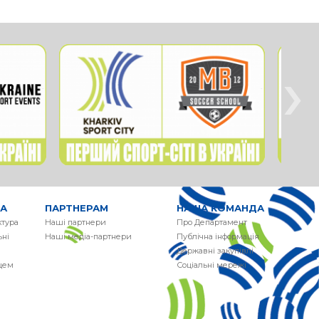
›
РА
ПАРТНЕРАМ
НАША КОМАНДА
ктура
Наші партнери
Про Департамент
ні
Наші медіа-партнери
Публічна інформація
Державні закупівлі
сцем
Соціальні мережі