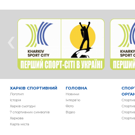
‹
ХАРКІВ СПОРТИВНИЙ
ГОЛОВНА
СПОР
ОРГАН
Логотип
Новини
Історія
Інтерв'ю
Спортив
Харків сьогодні
Фото
Спортив
7 спортивних символів
Вiдео
Спортив
Харкова
Спорти
Карта міста