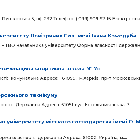
Пушкінська 5, оф 232 Телефон: ( 099) 909 97 15 Електронна 
верситету Повітряних Сил імені Івана Кожедуба
 – ТВО начальника університету Форма власності: державн
ячо–юнацька спортивна школа № 7»
і: комунальна Адреса: 61099, м.Харків, пр-т Московський
орожнього технікуму
сті: Державна Адреса: 61051 вул. Котельниківська, 3...
 університету міського господарства імені О. М
а власності: державна Адреса: 61002, Україна, м....