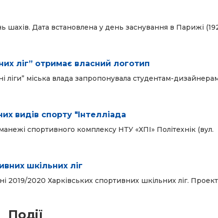
ь шахів. Дата встановлена у день заснування в Парижі (19
них ліг” отримає власний логотип
ні ліги” міська влада запропонувала студентам-дизайнера
их видів спорту "Інтелліада
у манежі спортивного комплексу НТУ «ХПІ» Політехнік (вул.
тивних шкільних ліг
ні 2019/2020 Харківських спортивних шкільних ліг. Проект
Події