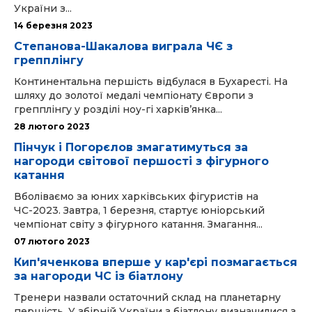
України з...
14 березня 2023
Степанова-Шакалова виграла ЧЄ з
грепплінгу
Континентальна першість відбулася в Бухаресті. На
шляху до золотої медалі чемпіонату Європи з
грепплінгу у розділі ноу-гі харків’янка...
28 лютого 2023
Пінчук і Погорєлов змагатимуться за
нагороди світової першості з фігурного
катання
Вболіваємо за юних харківських фігуристів на
ЧС-2023. Завтра, 1 березня, стартує юніорський
чемпіонат світу з фігурного катання. Змагання...
07 лютого 2023
Кип'яченкова вперше у кар'єрі позмагається
за нагороди ЧС із біатлону
Тренери назвали остаточний склад на планетарну
першість. У збірній України з біатлону визначилися з