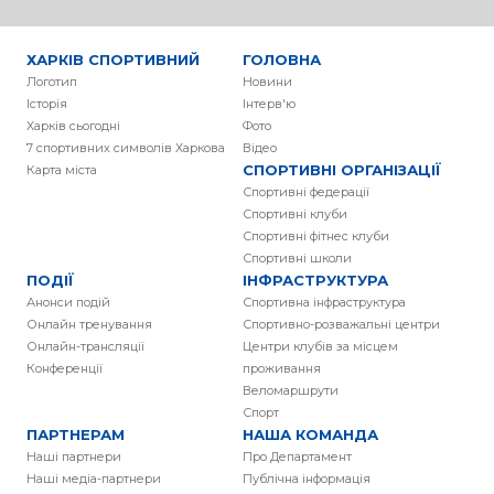
ХАРКІВ СПОРТИВНИЙ
ГОЛОВНА
Логотип
Новини
Історія
Інтерв'ю
Харків сьогодні
Фото
7 спортивних символів Харкова
Вiдео
СПОРТИВНІ ОРГАНІЗАЦІЇ
Карта міста
Спортивні федерації
Спортивні клуби
Спортивні фітнес клуби
Спортивні школи
ПОДІЇ
ІНФРАСТРУКТУРА
Анонси подій
Спортивна інфраструктура
Онлайн тренування
Спортивно-розважальні центри
Онлайн-трансляції
Центри клубів за місцем
Конференції
проживання
Веломаршрути
Спорт
ПАРТНЕРАМ
НАША КОМАНДА
Наші партнери
Про Департамент
Наші медіа-партнери
Публічна інформація