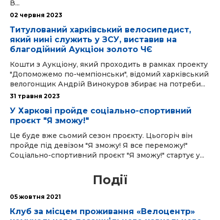
В...
02 червня 2023
Титулований харківський велосипедист,
який нині служить у ЗСУ, виставив на
благодійний Аукціон золото ЧЄ
Кошти з Аукціону, який проходить в рамках проекту
"Допоможемо по-чемпіонськи", відомий харківський
велогонщик Андрій Винокуров збирає на потреби...
31 травня 2023
У Харкові пройде соціально-спортивний
проєкт "Я зможу!"
Це буде вже сьомий сезон проєкту. Цьогоріч він
пройде під девізом "Я зможу! Я все переможу!"
Соціально-спортивний проєкт "Я зможу!" стартує у...
Події
05 жовтня 2021
Клуб за місцем проживання «Велоцентр»