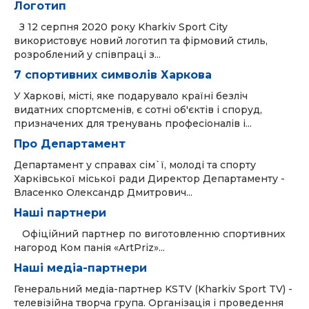
Логотип
З 12 серпня 2020 року Kharkiv Sport City
використовує новий логотип та фірмовий стиль,
розроблений у співпраці з...
7 спортивних символів Харкова
У Харкові, місті, яке подарувало країні безліч
видатних спортсменів, є сотні об'єктів і споруд,
призначених для тренувань професіоналів і...
Про Департамент
Департамент у справах сім`ї, молоді та спорту
Харківської міської ради Директор Департаменту -
Власенко Олександр Дмитрович...
Наші партнери
Офіційний партнер по виготовленню спортивних
нагород Ком панія «ArtPriz»...
Наші медіа-партнери
Генеральний медіа-партнер KSTV (Kharkiv Sport TV) -
телевізійна творча група. Організація і проведення