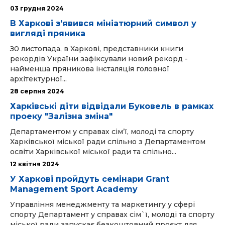
03 грудня 2024
В Харкові з'явився мініатюрний символ у
вигляді пряника
З0 листопада, в Харкові, представники книги
рекордів України зафіксували новий рекорд -
найменша пряникова інсталяція головної
архітектурної...
28 серпня 2024
Харківські діти відвідали Буковель в рамках
проеку "Залізна зміна"
Департаментом у справах сім’ї, молоді та спорту
Харківської міської ради спільно з Департаментом
освіти Харківської міської ради та спільно...
12 квітня 2024
У Харкові пройдуть семінари Grant
Management Sport Academy
Управління менеджменту та маркетингу у сфері
спорту Департамент у справах сім`ї, молоді та спорту
міської ради запускає безкоштовний проєкт для...