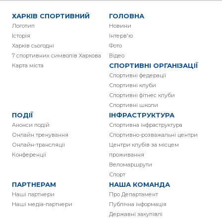
ХАРКІВ СПОРТИВНИЙ
ГОЛОВНА
Логотип
Новини
Історія
Інтерв'ю
Харків сьогодні
Фото
7 спортивних символів Харкова
Вiдео
СПОРТИВНІ ОРГАНІЗАЦІЇ
Карта міста
Спортивні федерації
Спортивні клуби
Спортивні фітнес клуби
Спортивні школи
ПОДІЇ
ІНФРАСТРУКТУРА
Анонси подій
Спортивна інфраструктура
Онлайн тренування
Спортивно-розважальні центри
Онлайн-трансляції
Центри клубів за місцем
Конференції
проживання
Веломаршрути
Спорт
ПАРТНЕРАМ
НАША КОМАНДА
Наші партнери
Про Департамент
Наші медіа-партнери
Публічна інформація
Державні закупівлі