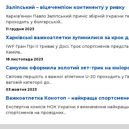
Заліпський – віцечемпіон континенту у ривку
Харківʼянин Павло Заліпський приніс збірній України п
проходить у болгарській...
11 грудня 2023
Харківські важкоатлетки зупинилися за крок д
IWF Гран Прі ІІ триває у Досі. Троє спортсменів предста
Каміла...
18 листопада 2023
Самуляк оформила золотий хет-трик на юніор
Світова першість з важкої атлетики U-20 проходить у Г
ваговій категорії до...
03 жовтня 2023
Важкоатлетка Конотоп – найкраща спортсмени
Експертна комісія НОК України з визначення найкращих
спортсменів на провідних...