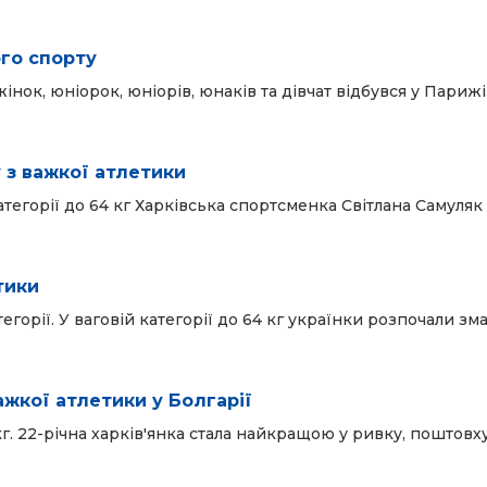
ого спорту
нок, юніорок, юніорів, юнаків та дівчат відбувся у Парижі.
 з важкої атлетики
атегорії до 64 кг Харківська спортсменка Світлана Самуля
тики
горії. У ваговій категорії до 64 кг українки розпочали зм
жкої атлетики у Болгарії
кг. 22-річна харків'янка стала найкращою у ривку, поштовху