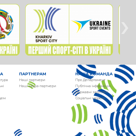
›
РА
ПАРТНЕРАМ
НАША КОМАНДА
ктура
Наші партнери
Про Департамент
ні
Наші медіа-партнери
Публічна інформація
Державні закупівлі
сцем
Соціальні мережі