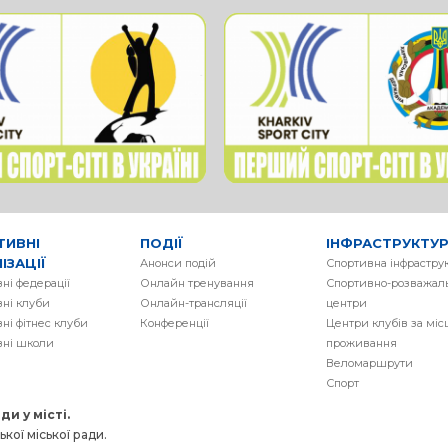
ТИВНІ
ПОДІЇ
ІНФРАСТРУКТУ
ІЗАЦІЇ
Анонси подій
Спортивна інфрастру
ні федерації
Онлайн тренування
Спортивно-розважаль
ні клуби
Онлайн-трансляції
центри
ні фітнес клуби
Конференції
Центри клубів за мі
вні школи
проживання
Веломаршрути
Спорт
и у місті.
кої міської ради.