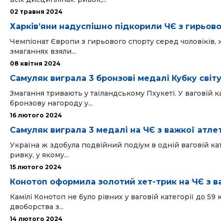
02 травня 2024
Харківʼяни надуспішно підкорили ЧЄ з гирьов
Чемпіонат Європи з гирьового спорту серед чоловіків, жі
змаганнях взяли...
08 квітня 2024
Самуляк виграла 3 бронзові медалі Кубку світу
Змагання тривають у таїландському Пхукеті. У ваговій к
бронзову нагороду у...
16 лютого 2024
Самуляк виграла 3 медалі на ЧЄ з важкої атле
Україна ж здобула подвійний подіум в одній ваговій кате
ривку, у якому...
15 лютого 2024
Конотоп оформила золотий хет-трик на ЧЄ з ва
Камілі Конотоп не було рівних у ваговій категорії до 59 
двоборства з...
14 лютого 2024