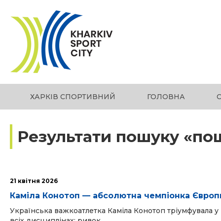
ХАРКІВ СПОРТИВНИЙ
ГОЛОВНА
Результати пошуку «по
21 квітня 2026
Каміла Конотоп — абсолютна чемпіонка Європ
Українська важкоатлетка Каміла Конотоп тріумфувала у в
всіх дисциплінах: ривок,...