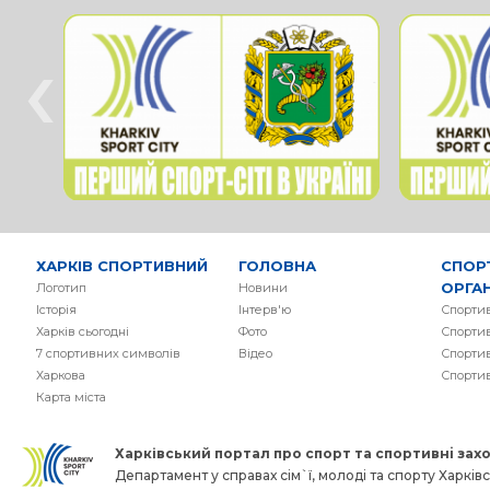
‹
ХАРКІВ СПОРТИВНИЙ
ГОЛОВНА
СПОР
ОРГАН
Логотип
Новини
Історія
Інтерв'ю
Спортив
Харків сьогодні
Фото
Спортив
7 спортивних символів
Вiдео
Спортив
Харкова
Спорти
Карта міста
Харківський портал про спорт та спортивнi заход
Департамент у справах сім`ї, молоді та спорту Харківсь