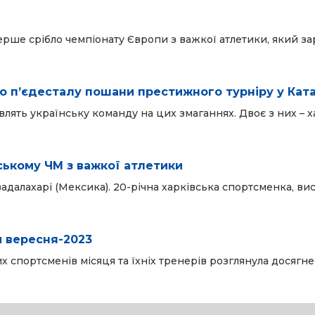
ерше срібло чемпіонату Європи з важкої атлетики, який за
о пʼєдесталу пошани престижного турніру у Ката
влять українську команду на цих змаганнях. Двоє з них – х
ському ЧМ з важкої атлетики
вадалахарі (Мексика). 20-річна харківська спортсменка, ви
 вересня-2023
 спортсменів місяця та їхніх тренерів розглянула досягн