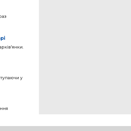
раз
рі
арківʼянки.
ступаючи у
ення