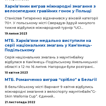
Харківʼянин виграв міжнародні змагання з
велосипедних гравійних гонок у Польщі
Станіслав Титаренко відзначився у віковій категорії
70+. У польському місті Сверадув-Здруй минулого
тижня відбулися міжнародний турнір "UCI...
19 липня 2023
МТБ. Харківʼяни медально виступили на
серії національних змагань у Кам’янець-
Подільському
Серія національних змагань з маунтінбайку
відбулася в Кам’янець-Подільському Хмельницької
області з 12 по 16 липня. Нагороди були розіграні...
10 квітня 2023
МТБ. Романченко виграв “срібло” в Бельгії
В бельгійському місті Варнант 9 квітня відбулись
міжнародні змагання з велоспорту маунтінбайк”G-
Skin Wallonia Cup”. Єдиний...
21 листопада 2022