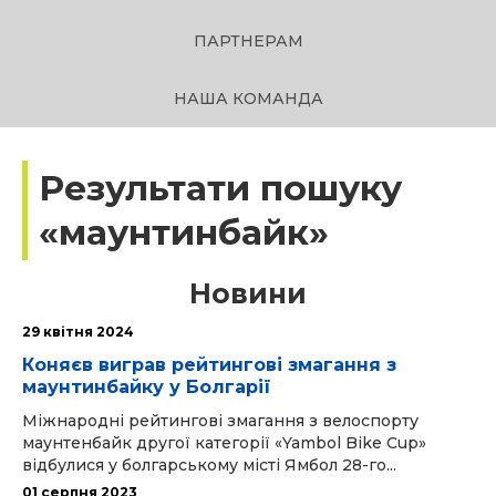
ПАРТНЕРАМ
НАША КОМАНДА
Результати пошуку
«маунтинбайк»
Новини
29 квітня 2024
Коняєв виграв рейтингові змагання з
маунтинбайку у Болгарії
Міжнародні рейтингові змагання з велоспорту
маунтенбайк другої категорії «Yambol Bike Cup»
відбулися у болгарському місті Ямбол 28-го...
01 серпня 2023