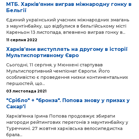
МТБ. Харків’янин виграв міжнародну гонку в
Бельгії
Єдиний український учасник міжнародних змагань
з маунтінбайку, що відбулися в бельгійському місті
Кареньон 13 листопада, впевнено виграв гонку в...
11 серпня 2022
Харків’яни виступлять на другому в історії
Мультиспортивному Євро
Сьогодні, 11 серпня, у Мюнхені стартував
Мультиспортивний чемпіонат Європи. Його
особливістю є проведення низки континентальних
першостей, що...
03 листопада 2021
"Срібло" + "бронза". Попова знову у призах у
Сакар'ї
Харків'янка Ірина Попова продовжує збирати
нагороди рейтингових перегонів з маунтинбайку у
Туреччині. 27 жовтня харківська велосипедистка
брала...