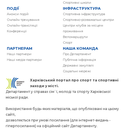
Спортивні школи
ПОДІЇ
ІНФРАСТРУКТУРА
Анонси подій
Спортивна інфраструктура
Онлайн тренування
Спортивно-розважальні центри
Онлайн-трансляції
Центри клубів за місцем
Конференції
проживання
Веломаршрути
Спорт
ПАРТНЕРАМ
НАША КОМАНДА
Наші партнери
Про Департамент
Наші медіа-партнери
Публічна інформація
Державні закупівлі
Соціальні мережі
Харківський портал про спорт та спортивнi
заходи у місті.
Департамент у справах сім`ї, молоді та спорту Харківської
міської ради.
Використання будь-яких матеріалів, що опубліковані на цьому
сайті,
дозволяється при умові посилання (для інтернет-видань -
гіперпосилання) на офіційний сайт Департаменту.