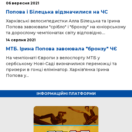
06 вересня 2021
Попова і Білецька відзначилися на ЧС
Харківські велосипедистки Алла Білецька та Ірина
Попова завоювали "срібло" і "бронзу" на юніорському
та дорослому чемпіонатах світу відповідно....
14 серпня 2021
МТБ. Ірина Попова завоювала "бронзу" ЧЄ
На чемпіонаті Європи з велоспорту МТБ у
сербському Нові-Саді визначилися переможці та
призери в гонці елімінатор. Харків'янка Ірина
Попова у...
ІНФОРМАЦІЙНІ ПЛАТФОРМИ