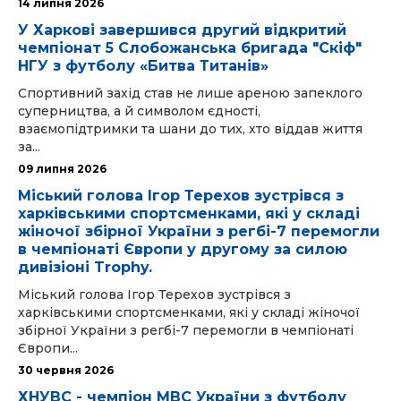
14 липня 2026
У Харкові завершився другий відкритий
чемпіонат 5 Слобожанська бригада "Скіф"
НГУ з футболу «Битва Титанів»
Спортивний захід став не лише ареною запеклого
суперництва, а й символом єдності,
взаємопідтримки та шани до тих, хто віддав життя
за...
09 липня 2026
Міський голова Ігор Терехов зустрівся з
харківськими спортсменками, які у складі
жіночої збірної України з регбі-7 перемогли
в чемпіонаті Європи у другому за силою
дивізіоні Trophy.
Міський голова Ігор Терехов зустрівся з
харківськими спортсменками, які у складі жіночої
збірної України з регбі-7 перемогли в чемпіонаті
Європи...
30 червня 2026
ХНУВС - чемпіон МВС України з футболу