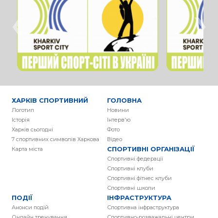
‹
›
ХАРКІВ СПОРТИВНИЙ
ГОЛОВНА
Логотип
Новини
Історія
Інтерв'ю
Харків сьогодні
Фото
7 спортивних символів Харкова
Вiдео
СПОРТИВНІ ОРГАНІЗАЦІЇ
Карта міста
Спортивні федерації
Спортивні клуби
Спортивні фітнес клуби
Спортивні школи
ПОДІЇ
ІНФРАСТРУКТУРА
Анонси подій
Спортивна інфраструктура
Онлайн тренування
Спортивно-розважальні центри