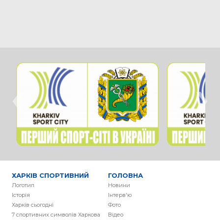
‹
›
ХАРКІВ СПОРТИВНИЙ
ГОЛОВНА
Логотип
Новини
Історія
Інтерв'ю
Харків сьогодні
Фото
7 спортивних символів Харкова
Вiдео