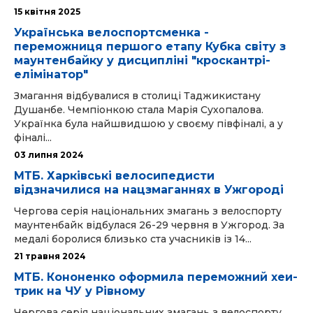
15 квітня 2025
Українська велоспортсменка -
переможниця першого етапу Кубка світу з
маунтенбайку у дисципліні "кроскантрі-
елімінатор"
Змагання відбувалися в столиці Таджикистану
Душанбе. Чемпіонкою стала Марія Сухопалова.
Українка була найшвидшою у своєму півфіналі, а у
фіналі...
03 липня 2024
МТБ. Харківські велосипедисти
відзначилися на нацзмаганнях в Ужгороді
Чергова серія національних змагань з велоспорту
маунтенбайк відбулася 26-29 червня в Ужгород. За
медалі боролися близько ста учасників із 14...
21 травня 2024
МТБ. Кононенко оформила переможний хеи-
трик на ЧУ у Рівному
Чергова серія національних змагань з велоспорту