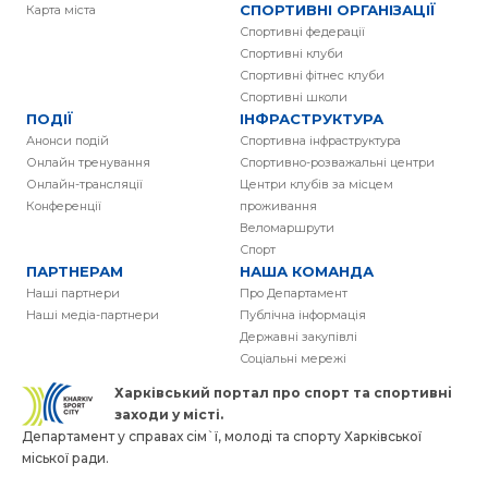
СПОРТИВНІ ОРГАНІЗАЦІЇ
Карта міста
Спортивні федерації
Спортивні клуби
Спортивні фітнес клуби
Спортивні школи
ПОДІЇ
ІНФРАСТРУКТУРА
Анонси подій
Спортивна інфраструктура
Онлайн тренування
Спортивно-розважальні центри
Онлайн-трансляції
Центри клубів за місцем
Конференції
проживання
Веломаршрути
Спорт
ПАРТНЕРАМ
НАША КОМАНДА
Наші партнери
Про Департамент
Наші медіа-партнери
Публічна інформація
Державні закупівлі
Соціальні мережі
Харківський портал про спорт та спортивнi
заходи у місті.
Департамент у справах сім`ї, молоді та спорту Харківської
міської ради.