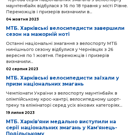
маунтенбайк відбулася з 16 по 18 травня у місті Рівне.
Переможців і призерів визначили в...
04 жовтня 2023
МТБ. Харківські велосипедисти завершили
сезон на мажорній ноті
Останні національні змагання з велоспорту МТБ
нинішнього сезону відбулися у Чернівцях з 26
вересня по 1 жовтня. Переможців і призерів
визначили...
02 серпня 2023
МТБ. Харківські велосипедисти заїхали у
призи національних змагань
Чемпіонати України з велоспорту маунтінбайк в
олімпійському крос-кантрі, велосипедному шорт-
треку та елімінаторі серед усіх вікових категоріях...
19 липня 2023
МТБ. Харківʼяни медально виступили на
серії національних змагань у Кам’янець-
Подільському