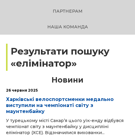
ПАРТНЕРАМ
НАША КОМАНДА
Результати пошуку
«елімінатор»
Новини
26 червня 2025
Харківські велоспортсменки медально
виступили на чемпіонаті світу з
маунтенбайку
У турецькому місті Сакарʼя цього уїк-енду відбувся
чемпіонат світу з маунтенбайку у дисципліні
елімінатор (XCE). Відзначилися вихованки...