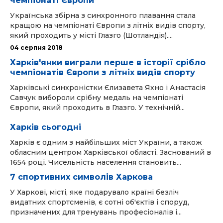
чемпіонаті Європи
Українська збірна з синхронного плавання стала
кращою на чемпіонаті Європи з літніх видів спорту,
який проходить у місті Глазго (Шотландія)....
04 серпня 2018
Харків'янки виграли перше в історії срібло
чемпіонатів Європи з літніх видів спорту
Харківські синхроністки Єлизавета Яхно і Анастасія
Савчук вибороли срібну медаль на чемпіонаті
Європи, який проходить в Глазго. У технічній...
Харків сьогодні
Харків є одним з найбільших міст України, а також
обласним центром Харківської області. Заснований в
1654 році. Чисельність населення становить...
7 спортивних символів Харкова
У Харкові, місті, яке подарувало країні безліч
видатних спортсменів, є сотні об'єктів і споруд,
призначених для тренувань професіоналів і...