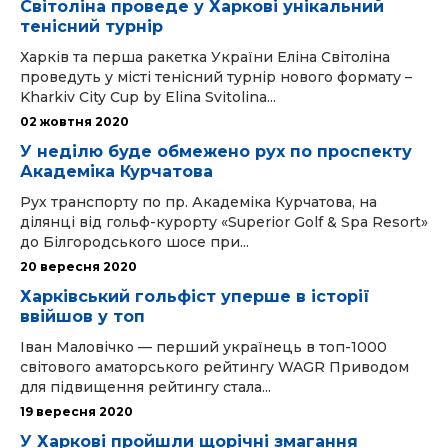
Світоліна проведе у Харкові унікальний
тенісний турнір
Харків та перша ракетка України Еліна Світоліна
проведуть у місті тенісний турнір нового формату –
Kharkiv City Cup by Elina Svitolina...
02 жовтня 2020
У неділю буде обмежено рух по проспекту
Академіка Курчатова
Рух транспорту по пр. Академіка Курчатова, на
ділянці від гольф-курорту «Superior Golf & Spa Resort»
до Білгородського шосе при...
20 вересня 2020
Харківський гольфіст уперше в історії
ввійшов у топ
Іван Маловічко — перший українець в топ-1000
світового аматорського рейтингу WAGR Приводом
для підвищення рейтингу стала...
19 вересня 2020
У Харкові пройшли щорічні змагання