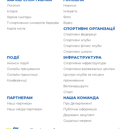
Логотип
Новини
Історія
Інтерв'ю
Харків сьогодні
Фото
7 спортивних символів Харкова
Вiдео
СПОРТИВНІ ОРГАНІЗАЦІЇ
Карта міста
Спортивні федерації
Спортивні клуби
Спортивні фітнес клуби
Спортивні школи
ПОДІЇ
ІНФРАСТРУКТУРА
Анонси подій
Спортивна інфраструктура
Онлайн тренування
Спортивно-розважальні центри
Онлайн-трансляції
Центри клубів за місцем
Конференції
проживання
Веломаршрути
Спорт
ПАРТНЕРАМ
НАША КОМАНДА
Наші партнери
Про Департамент
Наші медіа-партнери
Публічна інформація
Державні закупівлі
Соціальні мережі