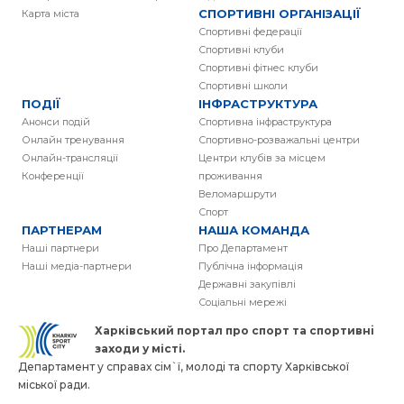
СПОРТИВНІ ОРГАНІЗАЦІЇ
Карта міста
Спортивні федерації
Спортивні клуби
Спортивні фітнес клуби
Спортивні школи
ПОДІЇ
ІНФРАСТРУКТУРА
Анонси подій
Спортивна інфраструктура
Онлайн тренування
Спортивно-розважальні центри
Онлайн-трансляції
Центри клубів за місцем
Конференції
проживання
Веломаршрути
Спорт
ПАРТНЕРАМ
НАША КОМАНДА
Наші партнери
Про Департамент
Наші медіа-партнери
Публічна інформація
Державні закупівлі
Соціальні мережі
Харківський портал про спорт та спортивнi
заходи у місті.
Департамент у справах сім`ї, молоді та спорту Харківської
міської ради.