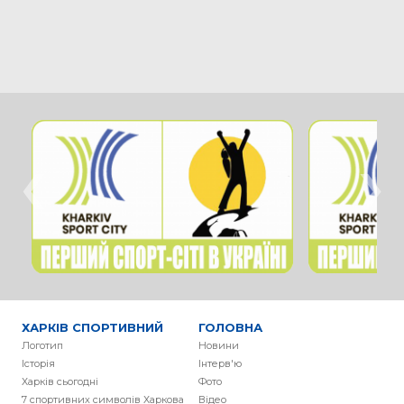
‹
›
ХАРКІВ СПОРТИВНИЙ
ГОЛОВНА
Логотип
Новини
Історія
Інтерв'ю
Харків сьогодні
Фото
7 спортивних символів Харкова
Вiдео