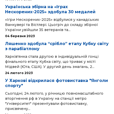
Українська збірна на «Іграх
Нескорених-2025» здобула 30 медалей
«Ігри Нескорених-2025» відбулися у канадських
Ванкувері та Вістлері. Цьогріч до складу збірної
України увійшли 35 ветеранів та...
04 березня 2023
Ляшенко здобула “срібло” етапу Кубку світу
з парабіатлону
Харків'янка стала другою в індивідуальній гонці
фінального етапу Кубка світу, що триває у місті
Мідвей (Юта, США). У другий день змагань, 2...
24 лютого 2023
У Харкові відкрилася фотовиставка "Янголи
спорту"
Сьогодні, 24 лютого, у річницю повномасштабного
вторгнення рф в Україну на станції метро
"Університет" презентували фотовиставку,
присвячену...