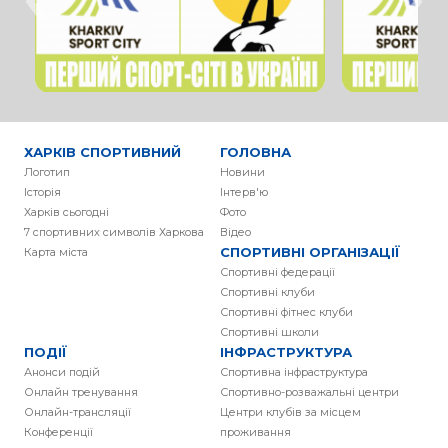
ХАРКІВ СПОРТИВНИЙ
ГОЛОВНА
Логотип
Новини
Історія
Інтерв'ю
Харків сьогодні
Фото
7 спортивних символів Харкова
Вiдео
СПОРТИВНІ ОРГАНІЗАЦІЇ
Карта міста
Спортивні федерації
Спортивні клуби
Спортивні фітнес клуби
Спортивні школи
ПОДІЇ
ІНФРАСТРУКТУРА
Анонси подій
Спортивна інфраструктура
Онлайн тренування
Спортивно-розважальні центри
Онлайн-трансляції
Центри клубів за місцем
Конференції
проживання