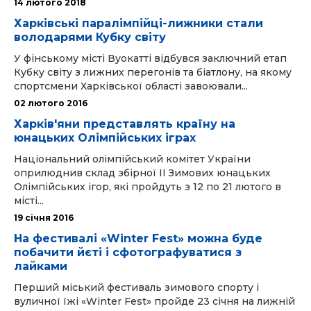
14 лютого 2018
Харківські паралімпійці-лижники стали
володарями Кубку світу
У фінському місті Вуокатті відбувся заключний етап
Кубку світу з лижних перегонів та біатлону, на якому
спортсмени Харківської області завоювали...
02 лютого 2016
Харків'яни представлять країну на
юнацьких Олімпійських іграх
Національний олімпійський комітет України
оприлюднив склад збірної II Зимових юнацьких
Олімпійських ігор, які пройдуть з 12 по 21 лютого в
місті...
19 cічня 2016
На фестивалі «Winter Fest» можна буде
побачити йєті і сфотографуватися з
лайками
Перший міський фестиваль зимового спорту і
вуличної їжі «Winter Fest» пройде 23 січня на лижній