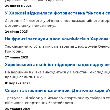
24 лютого 2023
У Харкові відкрилася фотовиставка "Янголи с
Сьогодні, 24 лютого, у річницю повномасштабного вторг
фотовиставку, присвячену...
24 cічня 2023
На фронті загинули двоє альпіністів з Харкова
Харківський клуб альпіністів втратив двох друзів Олек
Григорій...
27 липня 2021
Харківський альпініст підкорив надскладну в
На вершину К2, яка знаходиться у Пакистані, експедиці
вранці 27 липня. К2 -...
01 червня 2021
Спорт і активний відпочинок. Для юних харків
Тренувальні збори у військово-спортивному таборі в се
військово-спортивних багатоборств...
24 травня 2021