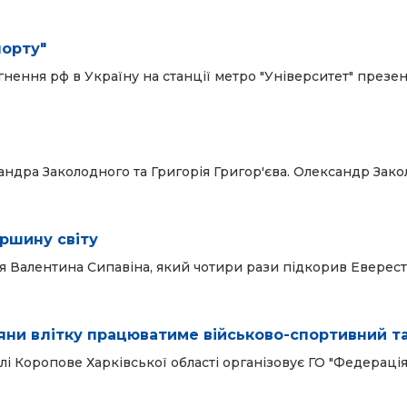
порту"
нення рф в Україну на станції метро "Університет" презе
сандра Заколодного та Григорія Григор'єва. Олександр Зак
ершину світу
я Валентина Сипавіна, який чотири рази підкорив Еверест
'яни влітку працюватиме військово-спортивний т
лі Коропове Харківської області організовує ГО "Федераці