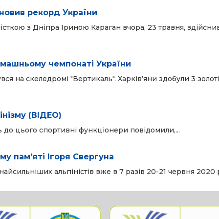
ановив рекорд України
істкою з Дніпра Іриною Караган вчора, 23 травня, здійсни
домашньому чемпонаті України
вся на скеледромі "Вертикаль". Харків’яни здобули 3 золоті,
нізму (ВІДЕО)
ь до цього спортивні функціонери повідомили,...
зму пам’яті Ігоря Свергуна
йсильніших альпіністів вже в 7 разів 20-21 червня 2020 р