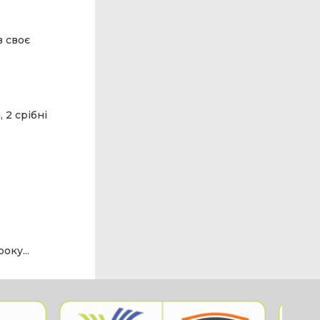
в своє
 2 срібні
оку...