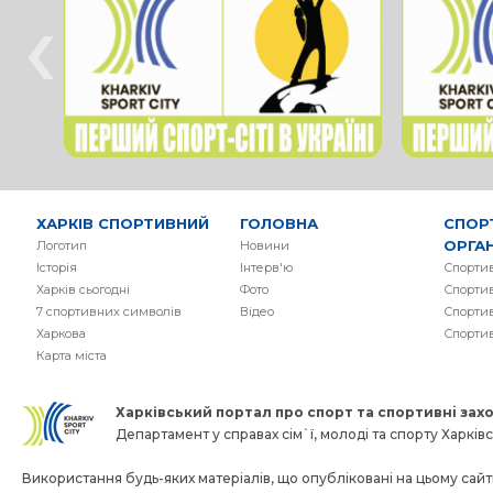
‹
ХАРКІВ СПОРТИВНИЙ
ГОЛОВНА
СПОР
ОРГАН
Логотип
Новини
Історія
Інтерв'ю
Спортив
Харків сьогодні
Фото
Спортив
7 спортивних символів
Вiдео
Спортив
Харкова
Спорти
Карта міста
Харківський портал про спорт та спортивнi заход
Департамент у справах сім`ї, молоді та спорту Харківсь
Використання будь-яких матеріалів, що опубліковані на цьому сайті