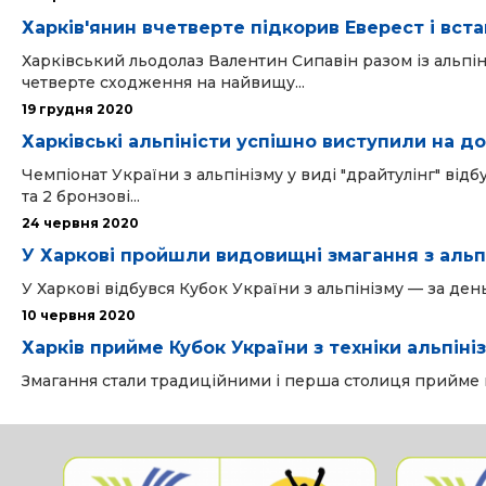
Харків'янин вчетверте підкорив Еверест і вст
Харківський льодолаз Валентин Сипавін разом із альпін
четверте сходження на найвищу...
19 грудня 2020
Харківські альпіністи успішно виступили на 
Чемпіонат України з альпінізму у виді "драйтулінг" відбу
та 2 бронзові...
24 червня 2020
У Харкові пройшли видовищні змагання з альпі
У Харкові відбувся Кубок України з альпінізму — за ден
10 червня 2020
Харків прийме Кубок України з техніки альпіні
Змагання стали традиційними і перша столиця прийме на