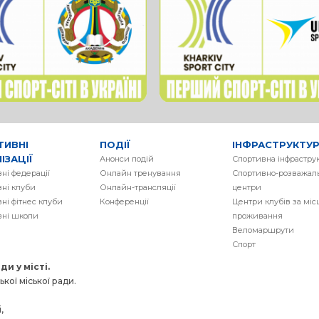
ТИВНІ
ПОДІЇ
ІНФРАСТРУКТУ
ІЗАЦІЇ
Анонси подій
Спортивна інфрастру
ні федерації
Онлайн тренування
Спортивно-розважаль
ні клуби
Онлайн-трансляції
центри
ні фітнес клуби
Конференції
Центри клубів за мі
вні школи
проживання
Веломаршрути
Спорт
и у місті.
кої міської ради.
,