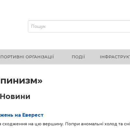
СПОРТИВНІ ОРГАНІЗАЦІЇ
ПОДІЇ
ІНФРАСТРУК
ьпинизм»
Новини
джень на Еверест
в сходження на цю вершину. Попри аномальні холод та сні