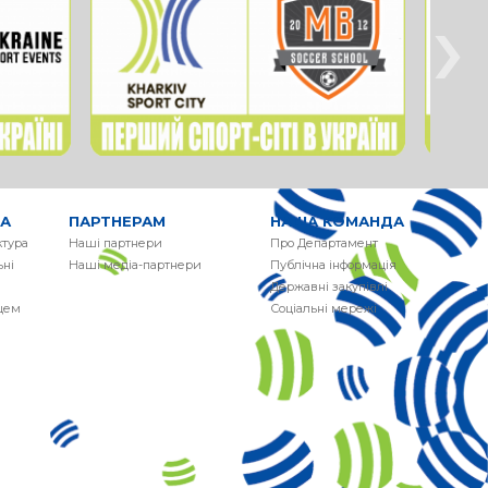
›
РА
ПАРТНЕРАМ
НАША КОМАНДА
ктура
Наші партнери
Про Департамент
ні
Наші медіа-партнери
Публічна інформація
Державні закупівлі
сцем
Соціальні мережі