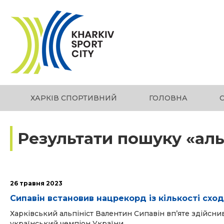
ХАРКІВ СПОРТИВНИЙ
ГОЛОВНА
Результати пошуку «ал
26 травня 2023
Сипавін встановив нацрекорд із кількості схо
Харківський альпініст Валентин Сипавін впʼяте здійсни
український чемпіон України...