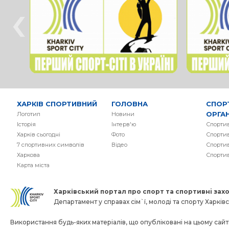
‹
ХАРКІВ СПОРТИВНИЙ
ГОЛОВНА
СПОР
ОРГАН
Логотип
Новини
Історія
Інтерв'ю
Спортив
Харків сьогодні
Фото
Спортив
7 спортивних символів
Вiдео
Спортив
Харкова
Спорти
Карта міста
Харківський портал про спорт та спортивнi заход
Департамент у справах сім`ї, молоді та спорту Харківсь
Використання будь-яких матеріалів, що опубліковані на цьому сайті