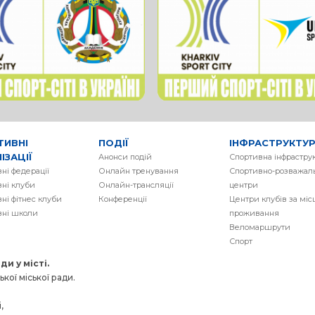
ТИВНІ
ПОДІЇ
ІНФРАСТРУКТУ
ІЗАЦІЇ
Анонси подій
Спортивна інфрастру
ні федерації
Онлайн тренування
Спортивно-розважаль
ні клуби
Онлайн-трансляції
центри
ні фітнес клуби
Конференції
Центри клубів за мі
вні школи
проживання
Веломаршрути
Спорт
и у місті.
кої міської ради.
,