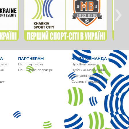
›
РА
ПАРТНЕРАМ
НАША КОМАНДА
ктура
Наші партнери
Про Департамент
ні
Наші медіа-партнери
Публічна інформація
Державні закупівлі
сцем
Соціальні мережі