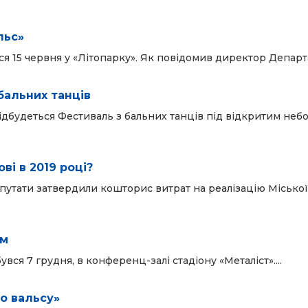
льс»
я 15 червня у «Літопарку». Як повідомив директор Департа
бальних танців
) відбудеться Фестиваль з бальних танців під відкритим неб
ві в 2019 році?
 депутати затвердили кошторис витрат на реалізацію Міськ
ум
ся 7 грудня, в конференц-залі стадіону «Металіст»....
го вальсу»