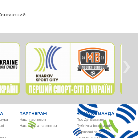
 Контактний
›
РА
ПАРТНЕРАМ
НАША КОМАНДА
ктура
Наші партнери
Про Департамент
ні
Наші медіа-партнери
Публічна інформація
Державні закупівлі