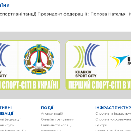
аїни
спортивні танці) Президент федерац ії : Попова Наталья
ТИВНІ
ПОДІЇ
ІНФРАСТРУКТУ
ІЗАЦІЇ
Анонси подій
Спортивна інфрастру
ні федерації
Онлайн тренування
Спортивно-розважаль
ні клуби
Онлайн-трансляції
центри