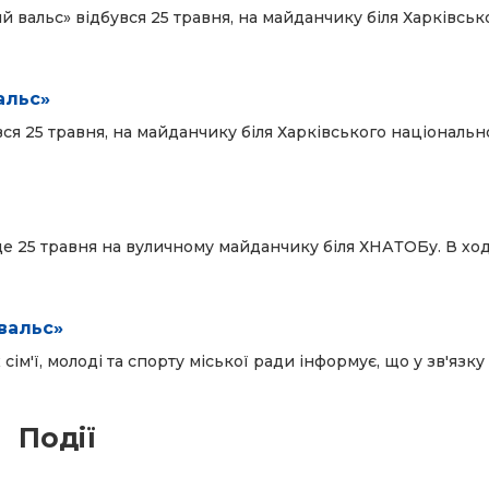
й вальс» відбувся 25 травня, на майданчику біля Харківськ
альс»
ся 25 травня, на майданчику біля Харківського національн
де 25 травня на вуличному майданчику біля ХНАТОБу. В ход
вальс»
ім'ї, молоді та спорту міської ради інформує, що у зв'язку
Події