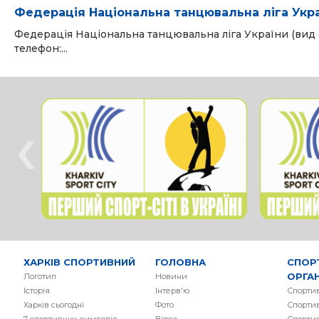
Федерація Національна танцювальна ліга Укр
Федерація Національна танцювальна ліга України (вид 
телефон:...
‹
ХАРКІВ СПОРТИВНИЙ
ГОЛОВНА
СПОР
ОРГАН
Логотип
Новини
Історія
Інтерв'ю
Спортив
Харків сьогодні
Фото
Спортив