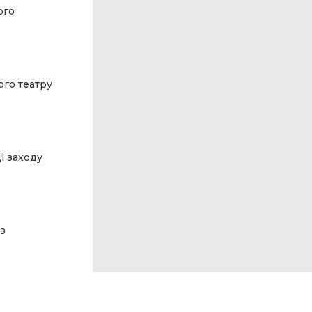
ого
ого театру
і заходу
 з