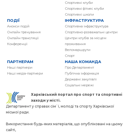
Спортивні клуби
Спортивні фітнес клуби
Спортивні школи
ПОДІЇ
ІНФРАСТРУКТУРА
Анонси подій
Спортивна інфраструктура
Онлайн тренування
Спортивно-розважальні центри
Онлайн-трансляції
Центри клубів за місцем
Конференції
проживання
Веломаршрути
Спорт
ПАРТНЕРАМ
НАША КОМАНДА
Наші партнери
Про Департамент
Наші медіа-партнери
Публічна інформація
Державні закупівлі
Соціальні мережі
Харківський портал про спорт та спортивнi
заходи у місті.
Департамент у справах сім`ї, молоді та спорту Харківської
міської ради.
Використання будь-яких матеріалів, що опубліковані на цьому
сайті,