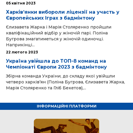
05 квітня 2023
Харківʼянки вибороли ліцензії на участь у
Європейських Іграх з бадмінтону
Єлизавета Жарка і Марія Столяренко пройшли
кваліфікаційний відбір у жіночій парі. Поліна
Бугрова змагатиметься у жіночій одиночці.
Наприкінці...
22 лютого 2023
Україна увійшла до ТОП-8 команд на
Чемпіонаті Європи 2023 з бадмінтону
Збірна команда України, до складу якої увійшли
четверо харків’ян (Поліна Бугрова, Єлизавета Жарка,
Марія Столяренко та Гліб Бекетов),...
ІНФОРМАЦІЙНІ ПЛАТФОРМИ