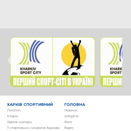
‹
›
ХАРКІВ СПОРТИВНИЙ
ГОЛОВНА
Логотип
Новини
Історія
Інтерв'ю
Харків сьогодні
Фото
7 спортивних символів Харкова
Вiдео