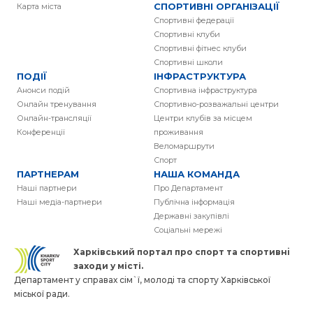
СПОРТИВНІ ОРГАНІЗАЦІЇ
Карта міста
Спортивні федерації
Спортивні клуби
Спортивні фітнес клуби
Спортивні школи
ПОДІЇ
ІНФРАСТРУКТУРА
Анонси подій
Спортивна інфраструктура
Онлайн тренування
Спортивно-розважальні центри
Онлайн-трансляції
Центри клубів за місцем
Конференції
проживання
Веломаршрути
Спорт
ПАРТНЕРАМ
НАША КОМАНДА
Наші партнери
Про Департамент
Наші медіа-партнери
Публічна інформація
Державні закупівлі
Соціальні мережі
Харківський портал про спорт та спортивнi
заходи у місті.
Департамент у справах сім`ї, молоді та спорту Харківської
міської ради.