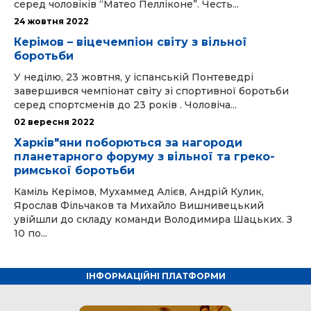
серед чоловіків “Матео Пелліконе”. Честь...
24 жовтня 2022
Керімов – віцечемпіон світу з вільної
боротьби
У неділю, 23 жовтня, у іспанській Понтеведрі
завершився чемпіонат світу зі спортивної боротьби
серед спортсменів до 23 років . Чоловіча...
02 вересня 2022
Харків"яни поборються за нагороди
планетарного форуму з вільної та греко-
римської боротьби
Каміль Керімов, Мухаммед Алієв, Андрій Кулик,
Ярослав Фільчаков та Михайло Вишнивецький
увійшли до складу команди Володимира Шацьких. З
10 по...
ІНФОРМАЦІЙНІ ПЛАТФОРМИ