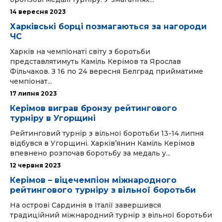
14 вересня 2023
Харківські борці позмагаються за нагороди
ЧС
Харків на чемпіонаті світу з боротьби
представлятимуть Каміль Керімов та Ярослав
Фільчаков. З 16 по 24 вересня Белград прийматиме
чемпіонат...
17 липня 2023
Керімов виграв бронзу рейтингового
турніру в Угорщині
Рейтинговий турнір з вільної боротьби 13-14 липня
відбувся в Угорщині. Харків’янин Каміль Керімов
впевнено розпочав боротьбу за медаль у...
12 червня 2023
Керімов – віцечемпіон міжнародного
рейтингового турніру з вільної боротьби
На острові Сардинія в Італії завершився
традиційний міжнародний турнір з вільної боротьби