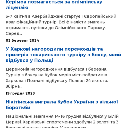
Керімов позмагається за олімпійську
ліцензію
5-7 квітня в Азербайджані стартує І Європейський
кваліфікаційний турнір. Всі фіналісти змагань
отримають путівки до Олімпійського Парижу.
Серед...
02 березня 2024
У Харкові нагородили переможців та
призерів товариського турніру з боксу, який
відбувся у Польщі
Церемонія нагородження відбулася 1 березня.
Турнір з боксу на Кубок мерів міст-побратимів
Харкова і Познані відбувся у Польщі 24 лютого.
Збірна...
19 грудня 2023
Нікітінська виграла Кубок України з вільної
боротьби
Національні змагання 14-16 грудня відбулися у Білій
Церкві. Харківські спортсмени здобули 2 золоті та 3
бронзові медалі турніру. У змаганнях...