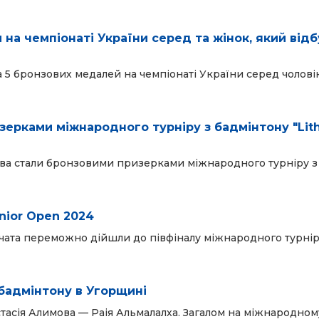
а чемпіонаті України серед та жінок, який відб
а 5 бронзових медалей на чемпіонаті України серед чоловік
зерками міжнародного турніру з бадмінтону "Lit
рова стали бронзовими призерками міжнародного турніру з
nior Open 2024
івчата переможно дійшли до півфіналу міжнародного турнір
бадмінтону в Угорщині
тасія Алимова — Раія Альмалалха. Загалом на міжнародному