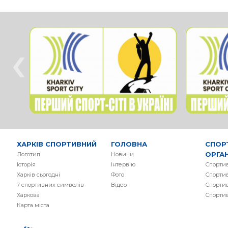
‹
ХАРКІВ СПОРТИВНИЙ
ГОЛОВНА
СПОР
ОРГАН
Логотип
Новини
Історія
Інтерв'ю
Спортив
Харків сьогодні
Фото
Спортив
7 спортивних символів
Вiдео
Спортив
Харкова
Спорти
Карта міста