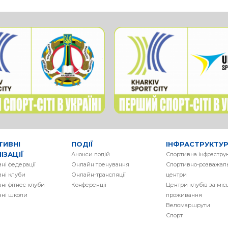
ТИВНІ
ПОДІЇ
ІНФРАСТРУКТУ
ІЗАЦІЇ
Анонси подій
Спортивна інфрастру
ні федерації
Онлайн тренування
Спортивно-розважаль
ні клуби
Онлайн-трансляції
центри
ні фітнес клуби
Конференції
Центри клубів за мі
вні школи
проживання
Веломаршрути
Спорт