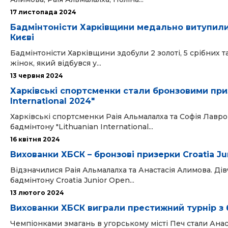
17 листопада 2024
Бадмінтоністи Харківщини медально витупили н
Києві
Бадмінтоністи Харківщини здобули 2 золоті, 5 срібних т
жінок, який відбувся у...
13 червня 2024
Харківські спортсменки стали бронзовими при
International 2024"
Харківські спортсменки Раія Альмалалха та Софія Лав
бадмінтону "Lithuanian International...
16 квітня 2024
Вихованки ХБСК – бронзові призерки Croatia Ju
Відзначилися Раія Альмалалха та Анастасія Алимова. Д
бадмінтону Croatia Junior Open...
13 лютого 2024
Вихованки ХБСК виграли престижний турнір з 
Чемпіонками змагань в угорському місті Печ стали Анас