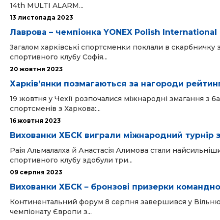
14th MULTI ALARM...
13 листопада 2023
Лаврова – чемпіонка YONEX Polish International
Загалом харківські спортсменки поклали в скарбничку 
спортивного клубу Софія...
20 жовтня 2023
Харківʼянки позмагаються за нагороди рейтин
19 жовтня у Чехії розпочалися міжнародні змагання з 
спортсменів з Харкова:...
16 жовтня 2023
Вихованки ХБСК виграли міжнародний турнір 
Раія Альмалалха й Анастасія Алимова стали найсильніши
спортивного клубу здобули три...
09 серпня 2023
Вихованки ХБСК – бронзові призерки командно
Континентальний форум 8 серпня завершився у Вільнюс
чемпіонату Європи з...