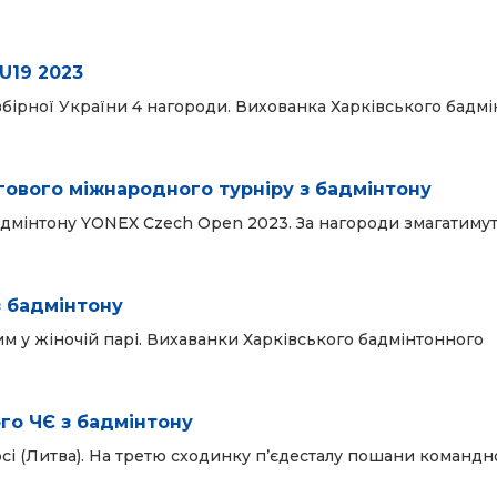
 U19 2023
збірної України 4 нагороди. Вихованка Харківського бадм
гового міжнародного турніру з бадмінтону
бадмінтону YONEX Czech Open 2023. За нагороди змагатимут
з бадмінтону
м у жіночій парі. Вихаванки Харківського бадмінтонного
го ЧЄ з бадмінтону
і (Литва). На третю сходинку п’єдесталу пошани командн