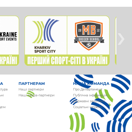
›
РА
ПАРТНЕРАМ
НАША КОМАНДА
ктура
Наші партнери
Про Департамент
ні
Наші медіа-партнери
Публічна інформація
Державні закупівлі
сцем
Соціальні мережі