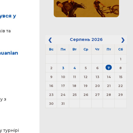
увся у
ів та
Серпень
2026
Вс
Пн
Вт
Ср
Чт
Пт
Сб
huanian
1
2
3
4
5
6
7
8
9
10
11
12
13
14
15
16
17
18
19
20
21
22
23
24
25
26
27
28
29
у з
30
31
 турнірі