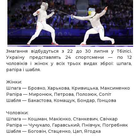
Змагання відбудуться з 22 до 30 липня у Тбілісі.
Україну представлять 24 спортсмени — по 12
чоловіків і жінок у всіх трьох видах зброї: шпага,
рапіра і шабля.
Жінки:
Шпага — Бровко, Харькова, Кривицька, Максименко
Рапіра — Миронюк, Петрова, Полозюк, Сопіт
Шабля — Бакастова, Комащук, Бондар, Гонцова
Чоловіки:
Шпага — Кошман, Макієнко, Станкевич, Свічкар
Рапіра — Чучукало, Гаравський, Пнівчук, Погребняк
Шабля — Боговін, Стаценко, Цап, Ягодка