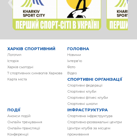
ХАРКІВ СПОРТИВНИЙ
ГОЛОВНА
Логотип
Новини
Історія
Інтерв'ю
Харків сьогодні
Фото
7 спортивних символів Харкова
Вiдео
СПОРТИВНІ ОРГАНІЗАЦІЇ
Карта міста
Спортивні федерації
Спортивні клуби
Спортивні фітнес клуби
Спортивні школи
ПОДІЇ
ІНФРАСТРУКТУРА
Анонси подій
Спортивна інфраструктура
Онлайн тренування
Спортивно-розважальні центри
Онлайн-трансляції
Центри клубів за місцем
Конференції
проживання