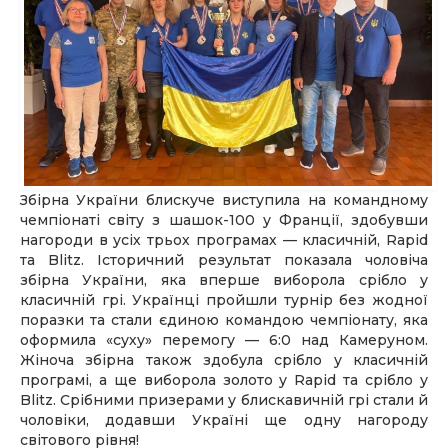
Збірна України блискуче виступила на командному
чемпіонаті світу з шашок-100 у Франції, здобувши
нагороди в усіх трьох програмах — класичній, Rapid
та Blitz. Історичний результат показала чоловіча
збірна України, яка вперше виборола срібло у
класичній грі. Українці пройшли турнір без жодної
поразки та стали єдиною командою чемпіонату, яка
оформила «суху» перемогу — 6:0 над Камеруном.
Жіноча збірна також здобула срібло у класичній
програмі, а ще виборола золото у Rapid та срібло у
Blitz. Срібними призерами у блискавичній грі стали й
чоловіки, додавши Україні ще одну нагороду
світового рівня!