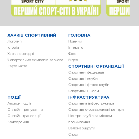
ХАРКІВ СПОРТИВНИЙ
ГОЛОВНА
Логотип
Новини
Історія
Інтерв'ю
Харків сьогодні
Фото
7 спортивних символів Харкова
Вiдео
СПОРТИВНІ ОРГАНІЗАЦІЇ
Карта міста
Спортивні федерації
Спортивні клуби
Спортивні фітнес клуби
Спортивні школи
ПОДІЇ
ІНФРАСТРУКТУРА
Анонси подій
Спортивна інфраструктура
Онлайн тренування
Спортивно-розважальні центри
Онлайн-трансляції
Центри клубів за місцем
Конференції
проживання
Веломаршрути
Спорт