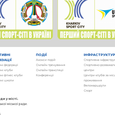
ТИВНІ
ПОДІЇ
ІНФРАСТРУКТУ
ІЗАЦІЇ
Анонси подій
Спортивна інфрастру
ні федерації
Онлайн тренування
Спортивно-розважаль
ні клуби
Онлайн-трансляції
центри
ні фітнес клуби
Конференції
Центри клубів за мі
вні школи
проживання
Веломаршрути
Спорт
и у місті.
кої міської ради.
,