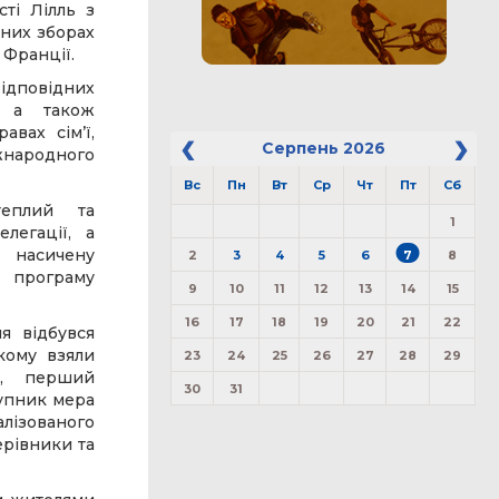
сті Лілль з
ьних зборах
 Франції.
ідповідних
, а також
вах сімʼї,
Серпень
2026
іжнародного
Вс
Пн
Вт
Ср
Чт
Пт
Сб
теплий та
1
легації, а
 насичену
2
3
4
5
6
7
8
у програму
9
10
11
12
13
14
15
16
17
18
19
20
21
22
ля відбувся
якому взяли
23
24
25
26
27
28
29
і, перший
30
31
тупник мера
ізованого
ерівники та