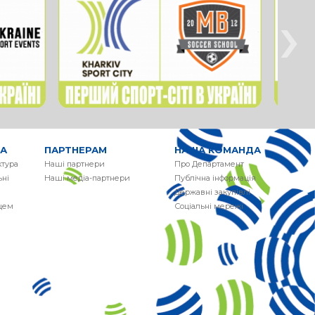
›
РА
ПАРТНЕРАМ
НАША КОМАНДА
ктура
Наші партнери
Про Департамент
ні
Наші медіа-партнери
Публічна інформація
Державні закупівлі
сцем
Соціальні мережі