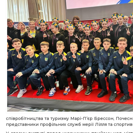
співробітництва та туризму Марі-Пʼєр Брессон, Почесн
представники профільних служб мерії Лілля та спортивн