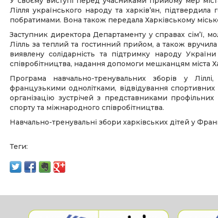
У своєму виступі перед учасниками прийому мер міст
Лілля українського народу та харківʼян, підтвердила
побратимами. Вона також передала Харківському міськом
Заступник директора Департаменту у справах сімʼї, мо
Лілль за теплий та гостинний прийом, а також вручила 
виявлену солідарність та підтримку народу Україн
співробітництва, надання допомоги мешканцям міста Ха
Програма навчально-тренувальних зборів у Ліллі,
французькими однолітками, відвідування спортивних о
організацію зустрічей з представниками профільних с
спорту та міжнародного співробітництва.
Навчально-тренувальні збори харківських дітей у Франц
Теги: