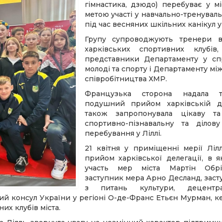
гімнастика, дзюдо) перебуває у мі
метою участі у навчально-тренувал
під час весняних шкільних канікул у
Групу супроводжують тренери в
харківських спортивних клубів
представники Департаменту у спра
молоді та спорту і Департаменту м
співробітництва ХМР.
Французька сторона надала 
подушний прийом харківській де
також запропонувала цікаву та
спортивно-пізнавальну та ділов
перебування у Ліллі.
21 квітня у приміщенні мерії Ліл
прийом харківської делегації, в 
участь мер міста Мартін Обр
заступник мера Арно Десланд, зас
з питань культури, децентрал
ий консул України у регіоні О-де-Франс Етьєн Мурман, к
их клубів міста.