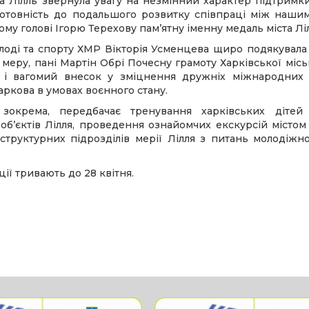
а Лілль звернула увагу на незмінний характер підтримк
 готовність до подальшого розвитку співпраці між наши
у голові Ігорю Терехову памʼятну іменну медаль міста Ліл
лоді та спорту ХМР Вікторія Усменцева щиро подякувала 
меру, пані Мартін Обрі Почесну грамоту Харківської місь
и і вагомий внесок у зміцнення дружніх міжнародних 
ркова в умовах воєнного стану.
 зокрема, передбачає тренування харківських дітей
бʼєктів Лілля, проведення ознайомчих екскурсій містом 
труктурних підрозділів мерії Лілля з питань молодіжно
ії тривають до 28 квітня.