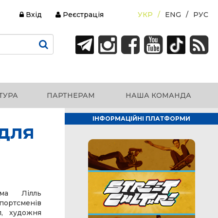
Вхід
Реєстрація
УКР
ENG
РУС
ТУРА
ПАРТНЕРАМ
НАША КОМАНДА
ІНФОРМАЦІЙНІ ПЛАТФОРМИ
 для
има Лілль
спортсменів
л, художня