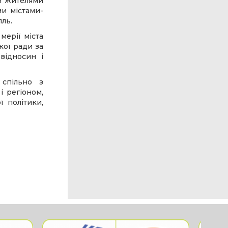
и жителями
ми містами-
ль.
мерії міста
кої ради за
відносин і
 спільно з
і регіоном,
ї політики,