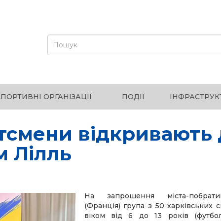
СПОРТИВНІ ОРГАНІЗАЦІЇ
ПОДІЇ
ІНФРАСТРУК
ртсмени відкривають
м Лілль
На запрошення міста-побрат
(Франція) група з 50 харківських 
віком від 6 до 13 років (футбо