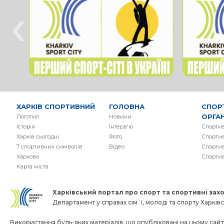
‹
ХАРКІВ СПОРТИВНИЙ
ГОЛОВНА
СПОР
ОРГАН
Логотип
Новини
Історія
Інтерв'ю
Спортив
Харків сьогодні
Фото
Спортив
7 спортивних символів
Вiдео
Спортив
Харкова
Спорти
Карта міста
Харківський портал про спорт та спортивнi заход
Департамент у справах сім`ї, молоді та спорту Харківсь
Використання будь-яких матеріалів, що опубліковані на цьому сайті