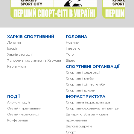
ХАРКІВ СПОРТИВНИЙ
ГОЛОВНА
Логотип
Новини
Історія
Інтерв'ю
Харків сьогодні
Фото
7 спортивних символів Харкова
Вiдео
СПОРТИВНІ ОРГАНІЗАЦІЇ
Карта міста
Спортивні федерації
Спортивні клуби
Спортивні фітнес клуби
Спортивні школи
ПОДІЇ
ІНФРАСТРУКТУРА
Анонси подій
Спортивна інфраструктура
Онлайн тренування
Спортивно-розважальні центри
Онлайн-трансляції
Центри клубів за місцем
Конференції
проживання
Веломаршрути
Спорт