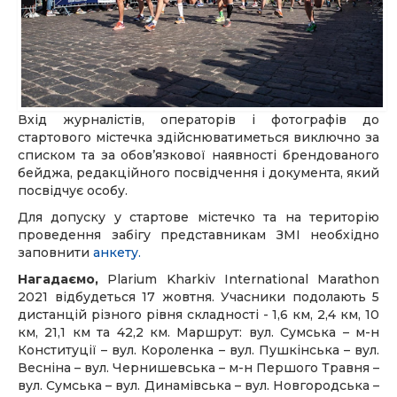
Вхід журналістів, операторів і фотографів до
стартового містечка здійснюватиметься виключно за
списком та за обов’язкової наявності брендованого
бейджа, редакційного посвідчення і документа, який
посвідчує особу.
Для допуску у стартове містечко та на територію
проведення забігу представникам ЗМІ необхідно
заповнити
анкету.
Нагадаємо,
Plarium Kharkiv International Marathon
2021 відбудеться 17 жовтня. Учасники подолають 5
дистанцій різного рівня складності - 1,6 км, 2,4 км, 10
км, 21,1 км та 42,2 км. Маршрут: вул. Сумська – м-н
Конституції – вул. Короленка – вул. Пушкінська – вул.
Весніна – вул. Чернишевська – м-н Першого Травня –
вул. Сумська – вул. Динамівська – вул. Новгородська –