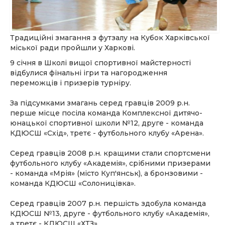
Традиційні змагання з футзалу на Кубок Харківської
міської ради пройшли у Харкові.
9 січня в Школі вищої спортивної майстерності
відбулися фінальні ігри та нагородження
переможців і призерів турніру.
За підсумками змагань серед гравців 2009 р.н.
перше місце посіла команда Комплексної дитячо-
юнацької спортивної школи №12, друге - команда
КДЮСШ «Схід», третє - футбольного клубу «Арена».
Серед гравців 2008 р.н. кращими стали спортсмени
футбольного клубу «Академія», срібними призерами
- команда «Мрія» (місто Куп'янськ), а бронзовими -
команда КДЮСШ «Солоницівка».
Серед гравців 2007 р.н. першість здобула команда
КДЮСШ №13, друге - футбольного клубу «Академія»,
а третє - КДЮСШ «ХТЗ».