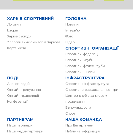
ХАРКІВ СПОРТИВНИЙ
ГОЛОВНА
Логотип
Новини
Історія
Інтерв'ю
Харків сьогодні
Фото
7 спортивних символів Харкова
Вiдео
СПОРТИВНІ ОРГАНІЗАЦІЇ
Карта міста
Спортивні федерації
Спортивні клуби
Спортивні фітнес клуби
Спортивні школи
ПОДІЇ
ІНФРАСТРУКТУРА
Анонси подій
Спортивна інфраструктура
Онлайн тренування
Спортивно-розважальні центри
Онлайн-трансляції
Центри клубів за місцем
Конференції
проживання
Веломаршрути
Спорт
ПАРТНЕРАМ
НАША КОМАНДА
Наші партнери
Про Департамент
Наші медіа-партнери
Публічна інформація