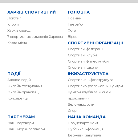
ХАРКІВ СПОРТИВНИЙ
ГОЛОВНА
Логотип
Новини
Історія
Інтерв'ю
Харків сьогодні
Фото
7 спортивних символів Харкова
Вiдео
СПОРТИВНІ ОРГАНІЗАЦІЇ
Карта міста
Спортивні федерації
Спортивні клуби
Спортивні фітнес клуби
Спортивні школи
ПОДІЇ
ІНФРАСТРУКТУРА
Анонси подій
Спортивна інфраструктура
Онлайн тренування
Спортивно-розважальні центри
Онлайн-трансляції
Центри клубів за місцем
Конференції
проживання
Веломаршрути
Спорт
ПАРТНЕРАМ
НАША КОМАНДА
Наші партнери
Про Департамент
Наші медіа-партнери
Публічна інформація
Державні закупівлі