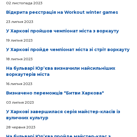
02 листопада 2023
Відкрита реєстрація на Workout winter games
23 липня 2023
У Харкові пройшов чемпіонат міста з воркауту
19 липня 2023
У Харкові пройде чемпіонат міста зі стріт воркауту
18 липня 2023
На бульварі Юрʼєва визначили найсильніших
воркаутерів міста
16 липня 2023
Визначено переможців "Битви Харкова"
03 липня 2023
У Харкові завершилася серія майстер-класів із
вуличних культур
28 червня 2023
На бульварі Юрʼєва пройде майстер-клас з