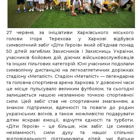
27 червня, за ініціативи Харківського міського
голови Ігоря Терехова у Харкові відбувся
символічний забіг «Діти Героїв» який об’єднав понад
50 дітей загиблих Захисників і Захисниць України,
учасників бойових дій, діючих військовослужбовців
та інших пільгових категорій. Юні учасники подолали
символічну дистанцію на легкоатлетичних доріжках
стадіону «Металіст». Стадіон «Металіст» — легендарна
та головна спортивна арена Харкова. У довоєнні часи
це місце пульсувало великим футболом, та сьогодні
залишається нашою незламною точкою спортивної
сили. Цей забіг став не спортивним змаганням, а
знаком підтримки, вдячності та поваги до родин
українських воїнів, а також можливістю подарувати
дітям яскраві емоції, відчуття єдності та турботи.
«Діти Героїв» – це більше, ніж забіг. Це символ
незламності, сили духу та нашої спільної
відповідальності підтримувати дітей, чиї батьки