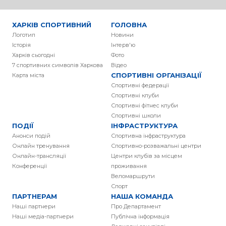
ХАРКІВ СПОРТИВНИЙ
ГОЛОВНА
Логотип
Новини
Історія
Інтерв'ю
Харків сьогодні
Фото
7 спортивних символів Харкова
Вiдео
СПОРТИВНІ ОРГАНІЗАЦІЇ
Карта міста
Спортивні федерації
Спортивні клуби
Спортивні фітнес клуби
Спортивні школи
ПОДІЇ
ІНФРАСТРУКТУРА
Анонси подій
Спортивна інфраструктура
Онлайн тренування
Спортивно-розважальні центри
Онлайн-трансляції
Центри клубів за місцем
Конференції
проживання
Веломаршрути
Спорт
ПАРТНЕРАМ
НАША КОМАНДА
Наші партнери
Про Департамент
Наші медіа-партнери
Публічна інформація