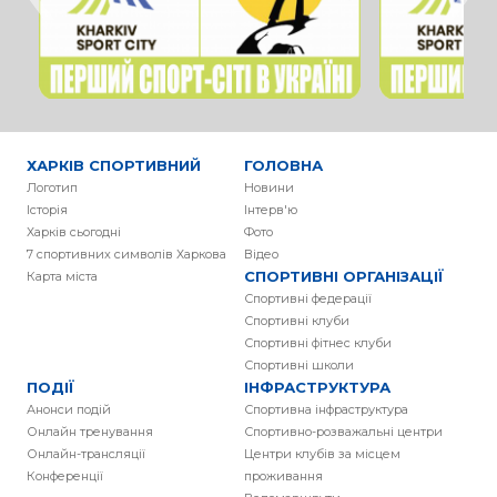
ХАРКІВ СПОРТИВНИЙ
ГОЛОВНА
Логотип
Новини
Історія
Інтерв'ю
Харків сьогодні
Фото
7 спортивних символів Харкова
Вiдео
СПОРТИВНІ ОРГАНІЗАЦІЇ
Карта міста
Спортивні федерації
Спортивні клуби
Спортивні фітнес клуби
Спортивні школи
ПОДІЇ
ІНФРАСТРУКТУРА
Анонси подій
Спортивна інфраструктура
Онлайн тренування
Спортивно-розважальні центри
Онлайн-трансляції
Центри клубів за місцем
Конференції
проживання