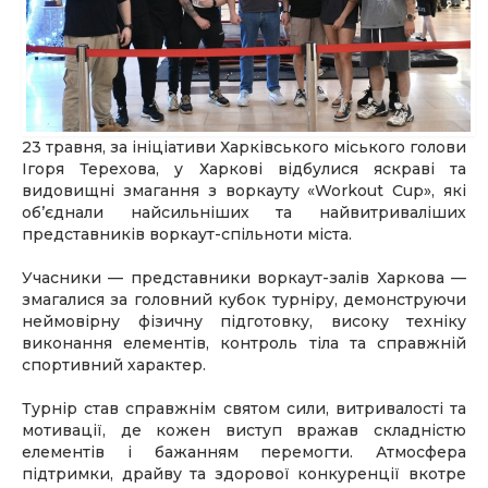
23 травня, за ініціативи Харківського міського голови
Ігоря Терехова, у Харкові відбулися яскраві та
видовищні змагання з воркауту «Workout Cup», які
об’єднали найсильніших та найвитриваліших
представників воркаут-спільноти міста.
Учасники — представники воркаут-залів Харкова —
змагалися за головний кубок турніру, демонструючи
неймовірну фізичну підготовку, високу техніку
виконання елементів, контроль тіла та справжній
спортивний характер.
Турнір став справжнім святом сили, витривалості та
мотивації, де кожен виступ вражав складністю
елементів і бажанням перемогти. Атмосфера
підтримки, драйву та здорової конкуренції вкотре