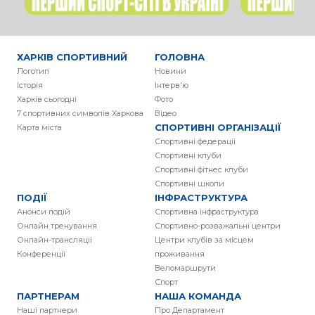
ХАРКІВ СПОРТИВНИЙ
ГОЛОВНА
Логотип
Новини
Історія
Інтерв'ю
Харків сьогодні
Фото
7 спортивних символів Харкова
Вiдео
СПОРТИВНІ ОРГАНІЗАЦІЇ
Карта міста
Спортивні федерації
Спортивні клуби
Спортивні фітнес клуби
Спортивні школи
ПОДІЇ
ІНФРАСТРУКТУРА
Анонси подій
Спортивна інфраструктура
Онлайн тренування
Спортивно-розважальні центри
Онлайн-трансляції
Центри клубів за місцем
Конференції
проживання
Веломаршрути
Спорт
ПАРТНЕРАМ
НАША КОМАНДА
Наші партнери
Про Департамент