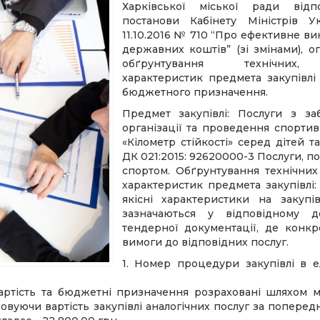
Харківської міської ради відп
постанови Кабінету Міністрів У
11.10.2016 № 710 “Про ефективне в
державних коштів” (зі змінами), 
обґрунтування технічних,
характеристик предмета закупівлі
бюджетного призначення.
Предмет закупівлі: Послуги з за
організації та проведення спортив
«Кілометр стійкості» серед дітей та
ДК 021:2015: 92620000-3 Послуги, пов
спортом. Обґрунтування технічних
характеристик предмета закупівлі: 
якісні характеристики на закупі
зазначаються у відповідному д
тендерної документації, де конкр
вимоги до відповідних послуг.
1. Номер процедури закупівлі в е
 вартість та бюджетні призначення розраховані шляхом 
ховуючи вартість закупівлі аналогічних послуг за попередн