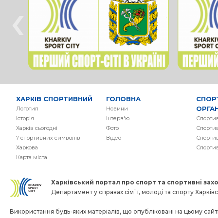
‹
ХАРКІВ СПОРТИВНИЙ
ГОЛОВНА
СПОР
ОРГАН
Логотип
Новини
Історія
Інтерв'ю
Спортив
Харків сьогодні
Фото
Спортив
7 спортивних символів
Вiдео
Спортив
Харкова
Спорти
Карта міста
Харківський портал про спорт та спортивнi заход
Департамент у справах сім`ї, молоді та спорту Харківсь
Використання будь-яких матеріалів, що опубліковані на цьому сайті