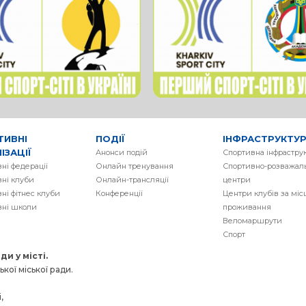
ТИВНІ
ПОДІЇ
ІНФРАСТРУКТУ
ІЗАЦІЇ
Анонси подій
Спортивна інфрастру
ні федерації
Онлайн тренування
Спортивно-розважаль
ні клуби
Онлайн-трансляції
центри
ні фітнес клуби
Конференції
Центри клубів за мі
вні школи
проживання
Веломаршрути
Спорт
и у місті.
кої міської ради.
,