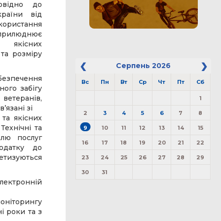
овідно до
країни від
икористання
оприлюднює
 якісних
 та розміру
Серпень
2026
безпечення
Вс
Пн
Вт
Ср
Чт
Пт
Сб
ного забігу
 ветеранів,
1
’язані зі
2
3
4
5
6
7
8
 та якісних
Технічні та
9
10
11
12
13
14
15
влю послуг
16
17
18
19
20
21
22
одатку до
етизуються
23
24
25
26
27
28
29
30
31
лектронній
моніторингу
і роки та з