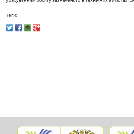
урахуванням обсягу зазначеного в технічних вимогах, ск
Теги: