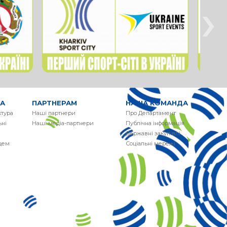
›
РА
ПАРТНЕРАМ
НАША КОМАНДА
ктура
Наші партнери
Про Департамент
ні
Наші медіа-партнери
Публічна інформація
Державні закупівлі
сцем
Соціальні мережі