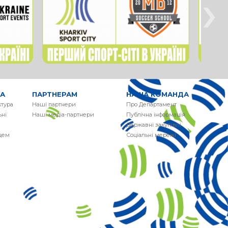
›
РА
ПАРТНЕРАМ
НАША КОМАНДА
ктура
Наші партнери
Про Департамент
ні
Наші медіа-партнери
Публічна інформація
Державні закупівлі
сцем
Соціальні мережі