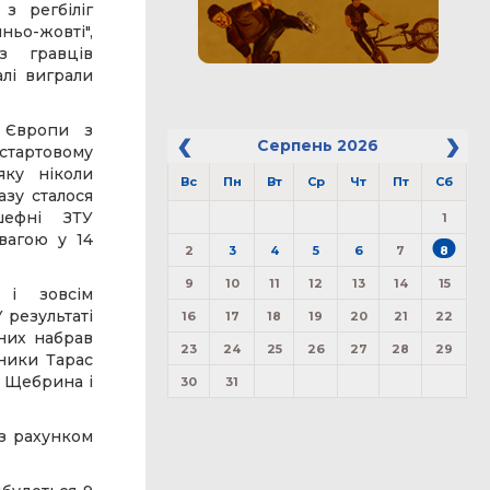
з регбіліг
иньо-жовті",
з гравців
алі виграли
т Європи з
Серпень
2026
 стартовому
яку ніколи
Вс
Пн
Вт
Ср
Чт
Пт
Сб
азу сталося
шефні ЗТУ
1
вагою у 14
2
3
4
5
6
7
8
9
10
11
12
13
14
15
 і зовсім
 результаті
16
17
18
19
20
21
22
 них набрав
23
24
25
26
27
28
29
бники Тарас
р Щебрина і
30
31
 з рахунком