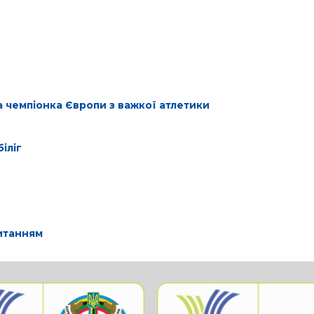
а чемпіонка Європи з важкої атлетики
іліг
питанням