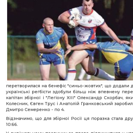
перетворилася на бенефіс "синьо-жовтих", що додали до 
українські регбісти здобули більш ніж впевнену перем
капітан збірної і "Легіону XIII" Олександр Скорбач, я
Колесник, Євген Трус і Анатолій Гранковський заробил
Дмитро Семеренко - по 4.
Відзначимо, що для збірної Росії ця поразка стала др
10:66.