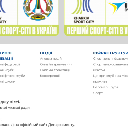
ТИВНІ
ПОДІЇ
ІНФРАСТРУКТУ
ІЗАЦІЇ
Анонси подій
Спортивна інфрастру
ні федерації
Онлайн тренування
Спортивно-розважаль
ні клуби
Онлайн-трансляції
центри
ні фітнес клуби
Конференції
Центри клубів за мі
вні школи
проживання
Веломаршрути
Спорт
и у місті.
кої міської ради.
,
силання) на офіційний сайт Департаменту.