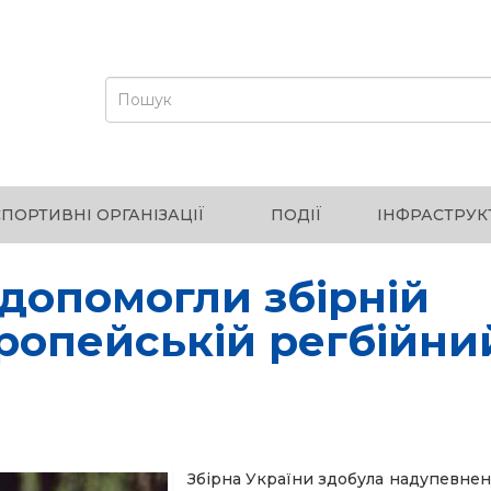
СПОРТИВНІ ОРГАНІЗАЦІЇ
ПОДІЇ
ІНФРАСТРУК
 допомогли збірній
ропейській регбійни
Збірна України здобула надупевне