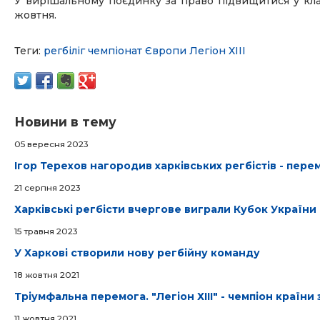
У вирішальному поєдинку за право підвищитися у клас
жовтня.
Теги:
регбіліг
чемпіонат Європи
Легіон ХІІІ
Новини в тему
05 вересня 2023
Ігор Терехов нагородив харківських регбістів - пер
21 серпня 2023
Харківські регбісти вчергове виграли Кубок України
15 травня 2023
У Харкові створили нову регбійну команду
18 жовтня 2021
Тріумфальна перемога. "Легіон ХІІІ" - чемпіон країни з
11 жовтня 2021