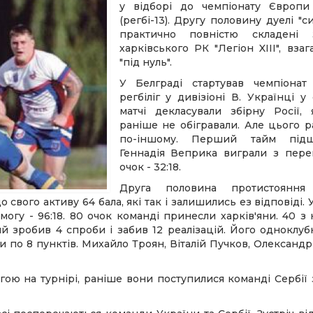
у відборі до чемпіонату Європи 
(регбі-13). Другу половину дуелі "с
практично повністю складені 
харківського РК "Легіон XIII", взаг
"під нуль".
У Белграді стартував чемпіона
регбіліг у дивізіоні В. Українці у
матчі декласували збірну Росії, 
раніше не обігравали. Але цього р
по-іншому. Перший тайм під
Геннадія Веприка виграли з пере
очок - 32:18.
Друга половина протистояння
свого активу 64 бала, які так і залишились ез відповіді. У
огу - 96:18. 80 очок команді принесли харків'яни. 40 з
кий зробив 4 спроби і забив 12 реалізацій. Його одноклу
и по 8 пунктів. Михайло Троян, Віталій Пучков, Олександ
угою на турнірі, раніше вони поступилися команді Сербії