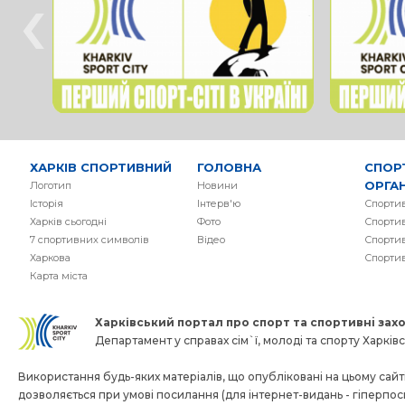
‹
ХАРКІВ СПОРТИВНИЙ
ГОЛОВНА
СПОР
ОРГАН
Логотип
Новини
Історія
Інтерв'ю
Спортив
Харків сьогодні
Фото
Спортив
7 спортивних символів
Вiдео
Спортив
Харкова
Спорти
Карта міста
Харківський портал про спорт та спортивнi заход
Департамент у справах сім`ї, молоді та спорту Харківсь
Використання будь-яких матеріалів, що опубліковані на цьому сайті
дозволяється при умові посилання (для інтернет-видань - гіперпо