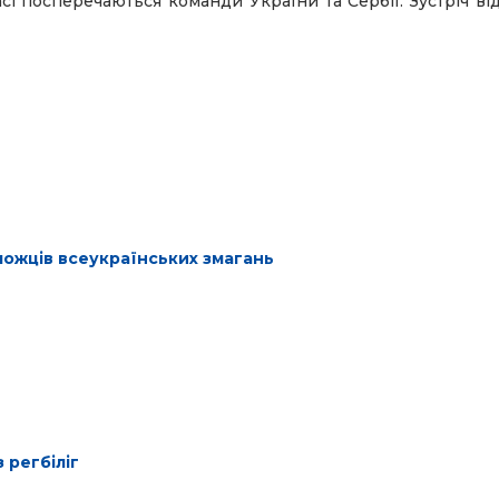
і посперечаються команди України та Сербії. Зустріч ві
еможців всеукраїнських змагань
 регбіліг