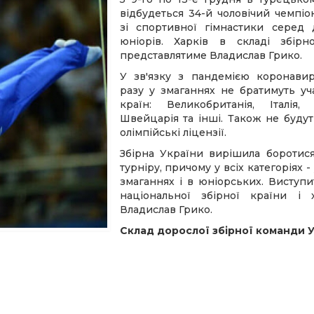
відбудеться 34-й чоловічий чемпі
зі спортивної гімнастики серед 
юніорів. Харків в складі збірн
представлятиме Владислав Грико.
У зв'язку з пандемією коронавир
разу у змаганнях не братимуть уч
країн: Великобританія, Італія, 
Швейцарія та інші. Також не будут
олімпійські ліцензії.
Збірна України вирішила боротися
турніру, причому у всіх категоріях 
змаганнях і в юніорських. Виступи
національної збірної країни і х
Владислав Грико.
Склад дорослої збірної команди У