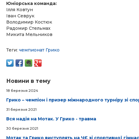
Юніорська команда:
Ілля Ковтун
Іван Севрук
Володимир Костюк
Радомир Стельмах
Микита Мельников
Теги:
чемпионат
Грико
Новини в тему
18 березня 2024
Грико – чемпіон і призер міжнародного турніру зі сп
31 березня 2021
Вся надія на Мотак. У Грико - травма
30 березня 2021
Мотак та Грико виступлять на ЧЄ зі спортивної гімна