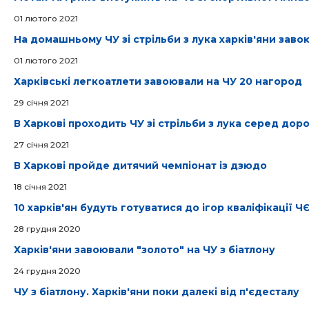
01 лютого 2021
На домашньому ЧУ зі стрільби з лука харків'яни зав
01 лютого 2021
Харківські легкоатлети завоювали на ЧУ 20 нагород
29 cічня 2021
В Харкові проходить ЧУ зі стрільби з лука серед доро
27 cічня 2021
В Харкові пройде дитячий чемпіонат із дзюдо
18 cічня 2021
10 харків'ян будуть готуватися до ігор кваліфікації Ч
28 грудня 2020
Харків'яни завоювали "золото" на ЧУ з біатлону
24 грудня 2020
ЧУ з біатлону. Харків'яни поки далекі від п'єдесталу