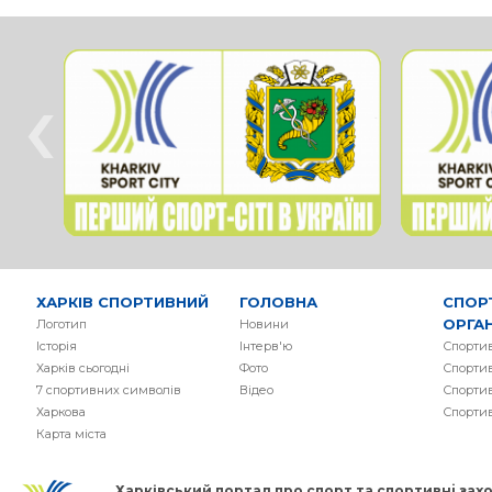
‹
ХАРКІВ СПОРТИВНИЙ
ГОЛОВНА
СПОР
ОРГАН
Логотип
Новини
Історія
Інтерв'ю
Спортив
Харків сьогодні
Фото
Спортив
7 спортивних символів
Вiдео
Спортив
Харкова
Спорти
Карта міста
Харківський портал про спорт та спортивнi заход