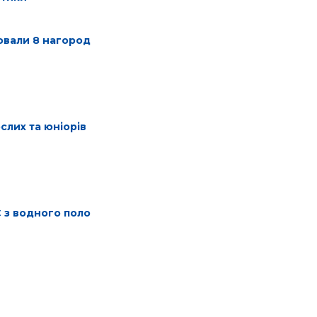
оювали 8 нагород
слих та юніорів
Є з водного поло