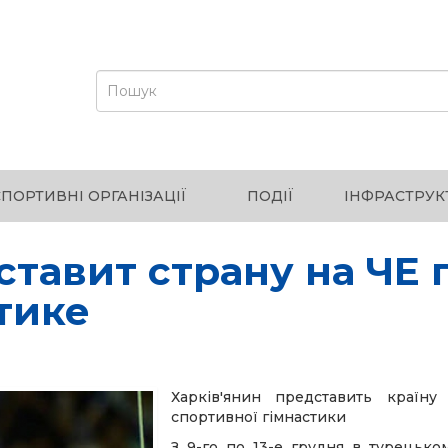
СПОРТИВНІ ОРГАНІЗАЦІЇ
ПОДІЇ
ІНФРАСТРУК
тавит страну на ЧЕ 
тике
Харків'янин представить країн
спортивної гімнастики
З 9-го по 13-е грудня в турецько