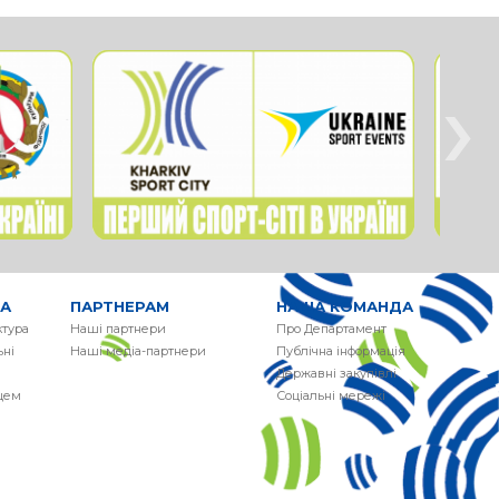
›
РА
ПАРТНЕРАМ
НАША КОМАНДА
ктура
Наші партнери
Про Департамент
ні
Наші медіа-партнери
Публічна інформація
Державні закупівлі
сцем
Соціальні мережі