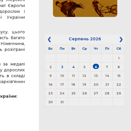
онат Європи
дорослих і
ої України
усу, цього
асть багато
Серпень
2026
Німеччина,
Вс
Пн
Вт
Ср
Чт
Пт
Сб
ь розіграні
1
 за медалі
2
3
4
5
6
7
8
- у дорослих
ть в складі
9
10
11
12
13
14
15
арків'янин
16
17
18
19
20
21
22
23
24
25
26
27
28
29
країни:
30
31