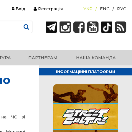
Вхід
Реєстрація
УКР
ENG
РУС
ТУРА
ПАРТНЕРАМ
НАША КОМАНДА
ІНФОРМАЦІЙНІ ПЛАТФОРМИ
по
у на ЧЄ зі
му Мерсині