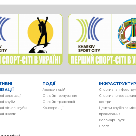
ТИВНІ
ПОДІЇ
ІНФРАСТРУКТУ
ІЗАЦІЇ
Анонси подій
Спортивна інфрастру
ні федерації
Онлайн тренування
Спортивно-розважаль
ні клуби
Онлайн-трансляції
центри
ні фітнес клуби
Конференції
Центри клубів за мі
вні школи
проживання
Веломаршрути
Спорт
и у місті.