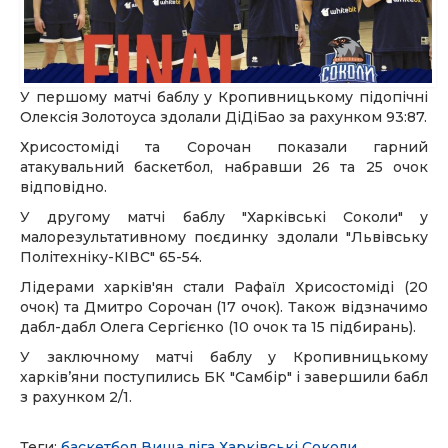
У першому матчі баблу у Кропивницькому підопічні
Олексія Золотоуса здолали ДіДіБао за рахунком 93:87.
Хрисостоміді та Сорочан показали гарний
атакувальний баскетбол, набравши 26 та 25 очок
відповідно.
У другому матчі баблу "Харківські Соколи" у
малорезультативному поєдинку здолали "Львівську
Політехніку-КІВС" 65-54.
Лідерами харків'ян стали Рафаїл Хрисостоміді (20
очок) та Дмитро Сорочан (17 очок). Також відзначимо
дабл-дабл Олега Сергієнко (10 очок та 15 підбирань).
У заключному матчі баблу у Кропивницькому
харківʼяни поступились БК "Самбір" і завершили бабл
з рахунком 2/1.
Теги:
баскетбол
Вища ліга
Харківські Соколи