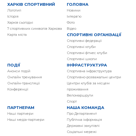
ХАРКІВ СПОРТИВНИЙ
ГОЛОВНА
Логотип
Новини
Історія
Інтерв'ю
Харків сьогодні
Фото
7 спортивних символів Харкова
Вiдео
СПОРТИВНІ ОРГАНІЗАЦІЇ
Карта міста
Спортивні федерації
Спортивні клуби
Спортивні фітнес клуби
Спортивні школи
ПОДІЇ
ІНФРАСТРУКТУРА
Анонси подій
Спортивна інфраструктура
Онлайн тренування
Спортивно-розважальні центри
Онлайн-трансляції
Центри клубів за місцем
Конференції
проживання
Веломаршрути
Спорт
ПАРТНЕРАМ
НАША КОМАНДА
Наші партнери
Про Департамент
Наші медіа-партнери
Публічна інформація
Державні закупівлі
Соціальні мережі