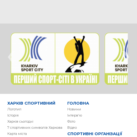
‹
›
ХАРКІВ СПОРТИВНИЙ
ГОЛОВНА
Логотип
Новини
Історія
Інтерв'ю
Харків сьогодні
Фото
7 спортивних символів Харкова
Вiдео
СПОРТИВНІ ОРГАНІЗАЦІЇ
Карта міста