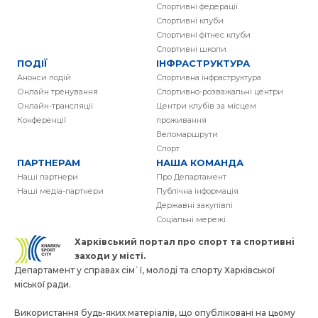
Спортивні федерації
Спортивні клуби
Спортивні фітнес клуби
Спортивні школи
ПОДІЇ
ІНФРАСТРУКТУРА
Анонси подій
Спортивна інфраструктура
Онлайн тренування
Спортивно-розважальні центри
Онлайн-трансляції
Центри клубів за місцем
Конференції
проживання
Веломаршрути
Спорт
ПАРТНЕРАМ
НАША КОМАНДА
Наші партнери
Про Департамент
Наші медіа-партнери
Публічна інформація
Державні закупівлі
Соціальні мережі
Харківський портал про спорт та спортивнi
заходи у місті.
Департамент у справах сім`ї, молоді та спорту Харківської
міської ради.
Використання будь-яких матеріалів, що опубліковані на цьому