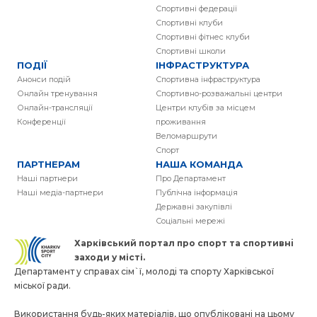
Спортивні федерації
Спортивні клуби
Спортивні фітнес клуби
Спортивні школи
ПОДІЇ
ІНФРАСТРУКТУРА
Анонси подій
Спортивна інфраструктура
Онлайн тренування
Спортивно-розважальні центри
Онлайн-трансляції
Центри клубів за місцем
Конференції
проживання
Веломаршрути
Спорт
ПАРТНЕРАМ
НАША КОМАНДА
Наші партнери
Про Департамент
Наші медіа-партнери
Публічна інформація
Державні закупівлі
Соціальні мережі
Харківський портал про спорт та спортивнi
заходи у місті.
Департамент у справах сім`ї, молоді та спорту Харківської
міської ради.
Використання будь-яких матеріалів, що опубліковані на цьому